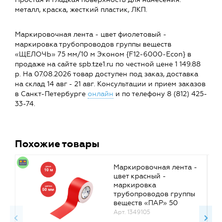
металл, краска, жесткий пластик, ЛКП.
Маркировочная лента - цвет фиолетовый -
маркировка трубопроводов группы веществ
«ЩЕЛОЧЬ» 75 мм/10 м Эконом {F12-6000-Econ} в
продаже на сайте spb.tze1.ru по честной цене 1 149.88
р. На 07.08.2026 товар доступен под заказ, доставка
на склад 14 авг - 21 авг. Консультации и прием заказов
в Санкт-Петербурге
онлайн
и по телефону 8 (812) 425-
33-74.
Похожие товары
Маркировочная лента -
цвет красный -
маркировка
трубопроводов группы
веществ «ПАР» 50
мм/10 м Эконом {F11-
Арт. 1349105
2000-Econ}