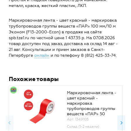
металл, краска, жесткий пластик, ЛКП.
Маркировочная лента - цвет красный - маркировка
трубопроводов группы веществ «ПАР» 100 мм/10 м
Эконом {F13-2000-Econ} в продаже на сайте
spb.tze1.ru по честной цене 1 437.35 р. На 07.08.2026
товар доступен под заказ, доставка на склад 14 авг -
21 авг. Консультации и прием заказов в Санкт-
Петербурге
онлайн
и по телефону 8 (812) 425-33-74.
Похожие товары
Маркировочная лента -
цвет красный -
маркировка
трубопроводов группы
веществ «ПАР» 50
мм/10 м Эконом {F11-
Арт. 1349105
2000-Econ}
Склад (1-2 недели)