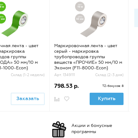
ная лента - цвет
Маркировочная лента - цвет
Ма
маркировка
серый - маркировка
ж
одов группы
трубопроводов группы
т
ВОДА» 50 мм/10 м
веществ «ПРОЧИЕ» 50 мм/10 м
ве
1-1000-Econ}
Эконом {F11-8000-Econ}
Эк
Склад (1-2 недели)
Арт. 1349111
Склад (2-3 дня)
Ар
798.53 р.
7
TZ-бонусов: 8
Заказать
Купить
Акции и бонусные
программы