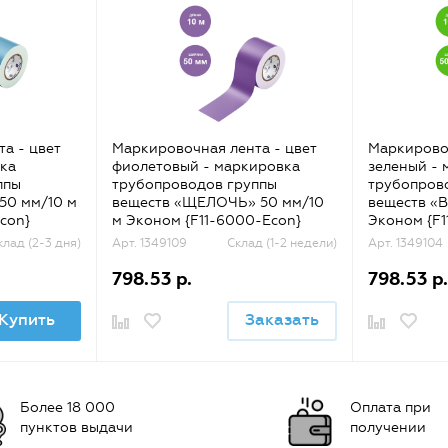
а - цвет
Маркировочная лента - цвет
Маркировоч
ка
фиолетовый - маркировка
зеленый - 
ппы
трубопроводов группы
трубопров
50 мм/10 м
веществ «ЩЕЛОЧЬ» 50 мм/10
веществ «
con}
м Эконом {F11-6000-Econ}
Эконом {F1
клад (2-3 дня)
Арт. 1349109
Склад (1-2 недели)
Арт. 1349104
798.53 р.
798.53 р.
Купить
Заказать
Более 18 000
Оплата при
пунктов выдачи
получении