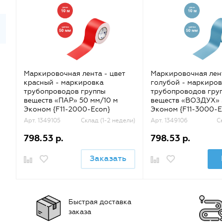
Маркировочная лента - цвет
Маркировочная лент
красный - маркировка
голубой - маркиров
трубопроводов группы
трубопроводов гру
веществ «ПАР» 50 мм/10 м
веществ «ВОЗДУХ» 
Эконом {F11-2000-Econ}
Эконом {F11-3000-E
Арт. 1349105
Склад (1-2 недели)
Арт. 1349106
С
798.53 р.
798.53 р.
Заказать
Быстрая доставка
заказа