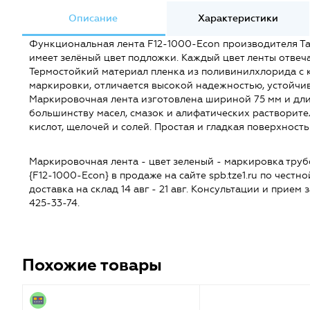
Описание
Характеристики
Функциональная лента F12-1000-Econ производителя Та
имеет зелёный цвет подложки. Каждый цвет ленты отвеч
Термостойкий материал пленка из поливинилхлорида с к
маркировки, отличается высокой надежностью, устойчи
Маркировочная лента изготовлена шириной 75 мм и длино
большинству масел, смазок и алифатических растворите
кислот, щелочей и солей. Простая и гладкая поверхность 
Маркировочная лента - цвет зеленый - маркировка тру
{F12-1000-Econ} в продаже на сайте spb.tze1.ru по честной
доставка на склад 14 авг - 21 авг. Консультации и прием
425-33-74.
Похожие товары