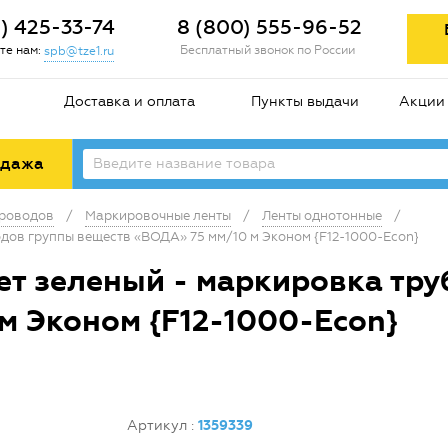
2) 425-33-74
8 (800) 555-96-52
те нам:
Бесплатный звонок по России
spb@tze1.ru
Доставка и оплата
Пункты выдачи
Акции
одажа
проводов
/
Маркировочные ленты
/
Ленты однотонные
/
одов группы веществ «ВОДА» 75 мм/10 м Эконом {F12-1000-Econ}
ет зеленый - маркировка тр
м Эконом {F12-1000-Econ}
Артикул
:
1359339