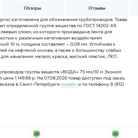
Обзоры
Отзывы
ргис изготовлена для обозначения трубопроводов. Товар
ает определенной группе вещества по ГОСТ 14202-69.
леевым слоем, из которого произведена лента для
востью к различным негативным воздействиям.
й 10 м, толщина составляет – 0,08 мм. Устойчива к
лей на нефтяной основе, а также к большинству слабых
для нанесения: металл, краска, жесткий пластик, ЛКП.
бопроводов группы веществ «ВОДА» 75 мм/10 м Эконом
 цене 1 149.88 р. На 07.08.2026 товар доступен под заказ,
 заказов в Санкт-Петербурге
онлайн
и по телефону 8 (812)