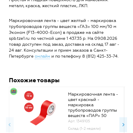
металл, краска, жесткий пластик, ЛКП.
Маркировочная лента - цвет желтый - маркировка
трубопроводов группы веществ «ГАЗ» 100 мм/10 м
Эконом {F13-4000-Econ} в продаже на сайте
spb.tze1.ru по честной цене 1 437.35 р. На 09.08.2026
товар доступен под заказ, доставка на склад 17 авг -
24 авг. Консультации и прием заказов в Санкт-
Петербурге
онлайн
и по телефону 8 (812) 425-33-74.
Похожие товары
Маркировочная лента -
цвет красный -
маркировка
трубопроводов группы
веществ «ПАР» 50
мм/10 м Эконом {F11-
Арт. 1349105
2000-Econ}
Склад (1-2 недели)