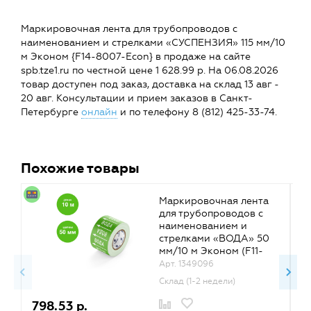
Маркировочная лента для трубопроводов с
наименованием и стрелками «СУСПЕНЗИЯ» 115 мм/10
м Эконом {F14-8007-Econ} в продаже на сайте
spb.tze1.ru по честной цене 1 628.99 р. На 06.08.2026
товар доступен под заказ, доставка на склад 13 авг -
20 авг. Консультации и прием заказов в Санкт-
Петербурге
онлайн
и по телефону 8 (812) 425-33-74.
Похожие товары
Маркировочная лента
для трубопроводов с
наименованием и
стрелками «ВОДА» 50
мм/10 м Эконом (F11-
1001-Econ) {F-1001-
Арт. 1349096
Econ}
Склад (1-2 недели)
798.53 р.
7