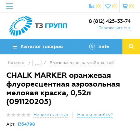
(0)
(0)
(0)
8 (812) 425-33-74
Перезвоните мне
Каталог товаров
Sale
Каталог
/
/
Разметка аэрозольной краской
CHALK MARKER оранжевая
флуоресцентная аэрозольная
меловая краска, 0,52л
{091120205}
Написать отзыв
Нашли ошибку?
Арт.:
1354798