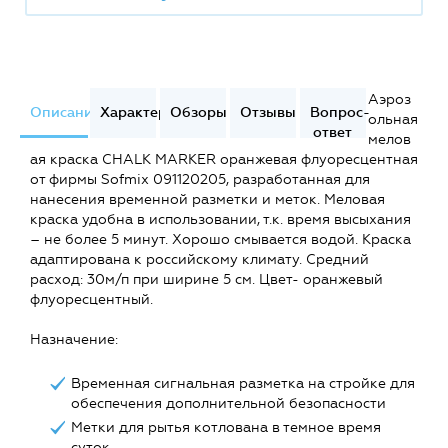
Аэроз
Описание
Характеристики
Обзоры
Отзывы
Вопрос-
ольная
ответ
мелов
ая краска CHALK MARKER оранжевая флуоресцентная
от фирмы Sofmix 091120205, разработанная для
нанесения временной разметки и меток. Меловая
краска удобна в использовании, т.к. время высыхания
– не более 5 минут. Хорошо смывается водой. Краска
адаптирована к российскому климату. Средний
расход: 30м/п при ширине 5 см. Цвет- оранжевый
флуоресцентный.
Назначение:
Временная сигнальная разметка на стройке для
обеспечения дополнительной безопасности
Метки для рытья котлована в темное время
суток