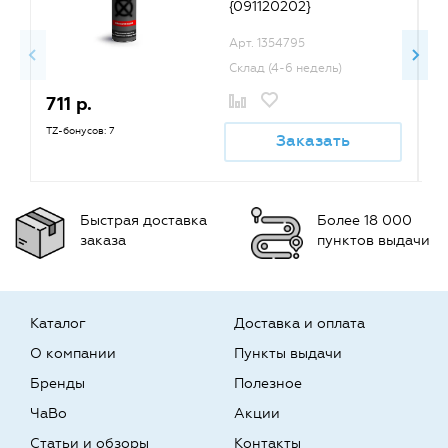
{091120202}
Арт. 1354795
Склад (4-6 недель)
711 р.
7
TZ-бонусов: 7
TZ
Заказать
Быстрая доставка
Более 18 000
заказа
пунктов выдачи
Каталог
Доставка и оплата
О компании
Пункты выдачи
Бренды
Полезное
ЧаВо
Акции
Статьи и обзоры
Контакты