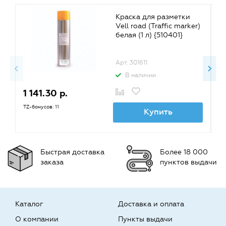
Краска для разметки
Vell road (Traffic marker)
белая (1 л) {510401}
Арт. 301611
В наличии
1 141.30 р.
1
TZ-бонусов: 11
TZ
Купить
Быстрая доставка
Более 18 000
заказа
пунктов выдачи
Каталог
Доставка и оплата
О компании
Пункты выдачи