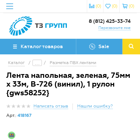
(0)
(0)
(0)
8 (812) 425-33-74
Перезвоните мне
Каталог товаров
Sale
Каталог
/
/
Разметка ПВХ лентами
Лента напольная, зеленая, 75мм
х 33м, B-726 (винил), 1 рулон
{gws58252}
Написать отзыв
Нашли ошибку?
Арт.:
418167