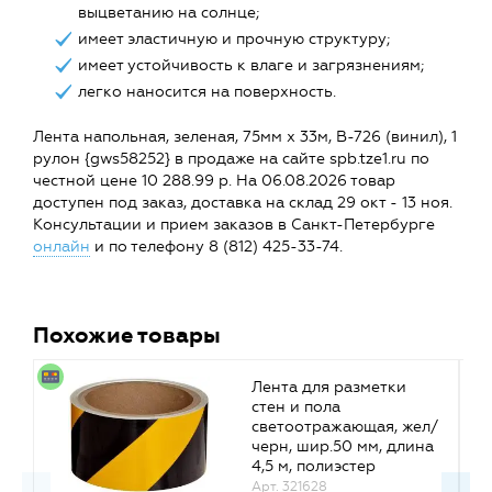
выцветанию на солнце;
имеет эластичную и прочную структуру;
имеет устойчивость к влаге и загрязнениям;
легко наносится на поверхность.
Лента напольная, зеленая, 75мм х 33м, B-726 (винил), 1
рулон {gws58252} в продаже на сайте spb.tze1.ru по
честной цене 10 288.99 р. На 06.08.2026 товар
доступен под заказ, доставка на склад 29 окт - 13 ноя.
Консультации и прием заказов в Санкт-Петербурге
онлайн
и по телефону 8 (812) 425-33-74.
Похожие товары
Лента для разметки
стен и пола
светоотражающая, жел/
черн, шир.50 мм, длина
4,5 м, полиэстер
{gws76308}
Арт. 321628