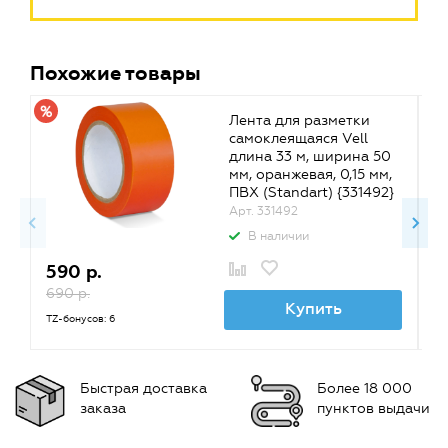
Похожие товары
Лента для разметки
самоклеящаяся Vell
длина 33 м, ширина 50
мм, оранжевая, 0,15 мм,
ПВХ (Standart) {331492}
Арт. 331492
В наличии
590 р.
5
690 р.
6
Купить
TZ-бонусов: 6
TZ
Быстрая доставка
Более 18 000
заказа
пунктов выдачи