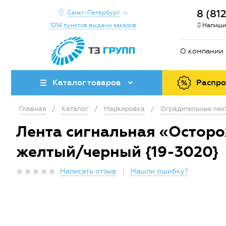
8 (81
Санкт-Петербург
1014 пунктов выдачи заказов
Напиши
О компании
Каталог товаров
Распр
Главная
/
Каталог
/
Маркировка
/
Оградительные лен
Лента сигнальная «Осторо
желтый/черный {19-3020}
Написать отзыв
Нашли ошибку?