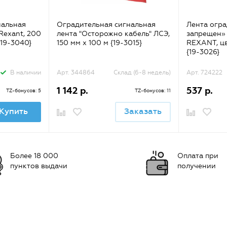
нальная
Оградительная сигнальная
Лента огр
Rexant, 200
лента "Осторожно кабель" ЛСЭ,
запрещен» 
{19-3040}
150 мм х 100 м {19-3015}
REXANT, ц
{19-3026}
В наличии
Арт. 344864
Склад (6-8 недель)
Арт. 724222
1 142 р.
537 р.
TZ-бонусов: 5
TZ-бонусов: 11
Купить
Заказать
Более 18 000
Оплата при
пунктов выдачи
получении