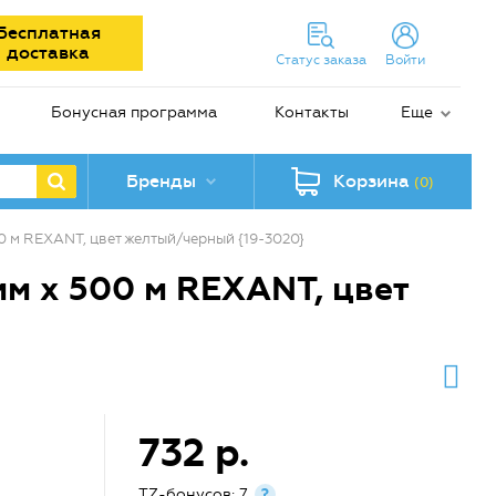
Бесплатная
доставка
Статус заказа
Войти
Бонусная программа
Контакты
Еще
Бренды
Корзина
(0)
0 м REXANT, цвет желтый/черный {19-3020}
м х 500 м REXANT, цвет
732 р.
TZ-бонусов: 7
?