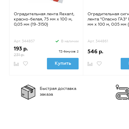
Оградительная лента Rexant,
Оградительная сиг
красно-белая, 75 мм х 100 м,
лента "Опасно ГАЗ" 
0,05 мм {19-3150}
мм х 100 м, 0.05 мм 
Арт. 344857
В наличии
Арт. 344861
193 р.
546 р.
TZ-бонусов: 2
231 р.
Купить
Быстрая доставка
заказа