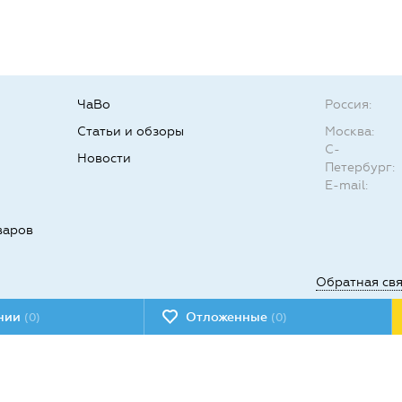
ЧаВо
Россия:
Статьи и обзоры
Москва:
С-
Новости
Петербург:
E-mail:
варов
Обратная св
ении
Отложенные
(0)
(0)
Мы в социал