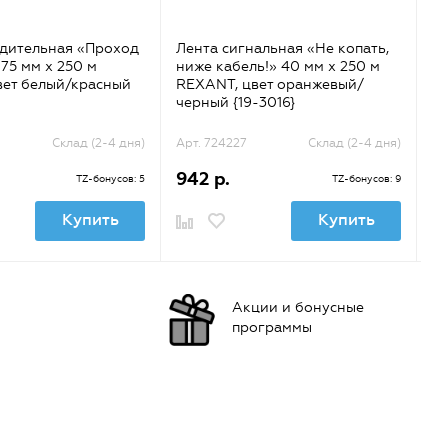
адительная «Проход
Лента сигнальная «Не копать,
Ле
75 мм х 250 м
ниже кабель!» 40 мм х 250 м
ни
вет белый/красный
REXANT, цвет оранжевый/
R
черный {19-3016}
че
Склад (2-4 дня)
Арт. 724227
Склад (2-4 дня)
Ар
942 р.
1 
TZ-бонусов: 5
TZ-бонусов: 9
Купить
Купить
Акции и бонусные
программы