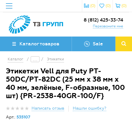
(0)
(0)
(0)
8 (812) 425-33-74
Перезвоните мне
Каталог товаров
Sale
Каталог
/
/
Этикетки
Этикетки Vell для Puty PT-
50DC/PT-82DC (25 мм х 38 мм х
40 мм, зелёные, F-образные, 100
шт) {PR-2538-40GR-100/F}
Написать отзыв
Нашли ошибку?
Арт.:
535107