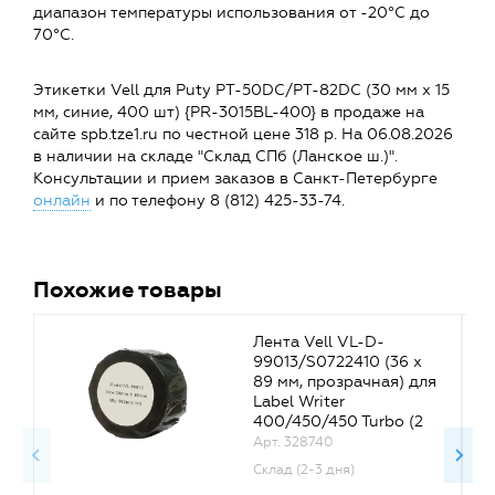
диапазон температуры использования от -20°C до
70°C.
Этикетки Vell для Puty PT-50DC/PT-82DC (30 мм х 15
мм, синие, 400 шт) {PR-3015BL-400} в продаже на
сайте spb.tze1.ru по честной цене 318 р. На 06.08.2026
в наличии на складе "Склад СПб (Ланское ш.)".
Консультации и прием заказов в Санкт-Петербурге
онлайн
и по телефону 8 (812) 425-33-74.
Похожие товары
Лента Vell VL-D-
99013/S0722410 (36 х
89 мм, прозрачная) для
Label Writer
400/450/450 Turbo (2
рулона по 260 шт.)
Арт. 328740
Склад (2-3 дня)