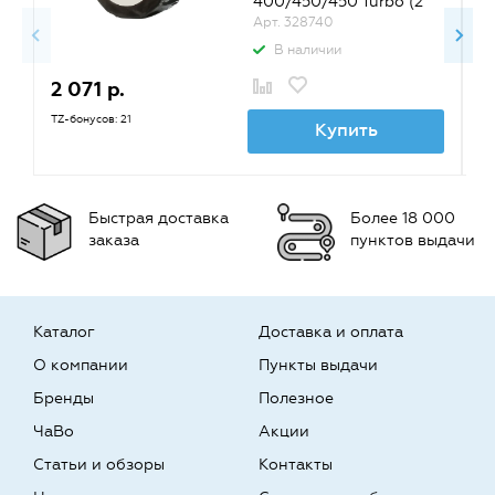
400/450/450 Turbo (2
рулона по 260 шт.)
Арт. 328740
В наличии
2 071 р.
1
TZ-бонусов: 21
TZ
Купить
Быстрая доставка
Более 18 000
заказа
пунктов выдачи
Каталог
Доставка и оплата
О компании
Пункты выдачи
Бренды
Полезное
ЧаВо
Акции
Статьи и обзоры
Контакты