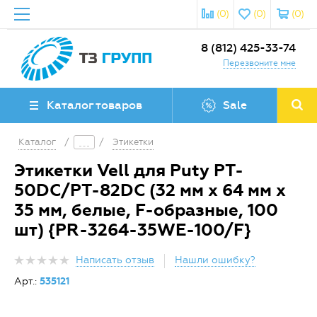
(0)
(0)
(0)
8 (812) 425-33-74
Перезвоните мне
Каталог товаров
Sale
Каталог
/
/
Этикетки
Этикетки Vell для Puty PT-
50DC/PT-82DC (32 мм х 64 мм х
35 мм, белые, F-образные, 100
шт) {PR-3264-35WE-100/F}
Написать отзыв
Нашли ошибку?
Арт.:
535121