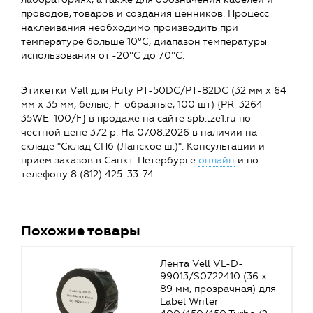
проводов, товаров и создания ценников. Процесс
наклеивания необходимо производить при
температуре больше 10°C, диапазон температуры
использования от -20°C до 70°C.
Этикетки Vell для Puty PT-50DC/PT-82DC (32 мм х 64
мм х 35 мм, белые, F-образные, 100 шт) {PR-3264-
35WE-100/F} в продаже на сайте spb.tze1.ru по
честной цене 372 р. На 07.08.2026 в наличии на
складе "Склад СПб (Ланское ш.)". Консультации и
прием заказов в Санкт-Петербурге
онлайн
и по
телефону 8 (812) 425-33-74.
Похожие товары
Лента Vell VL-D-
99013/S0722410 (36 х
89 мм, прозрачная) для
Label Writer