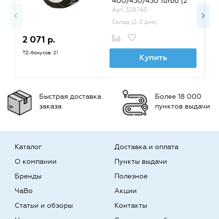
400/450/450 Turbo (2
рулона по 260 шт.)
Арт. 328740
Склад (2-3 дня)
2 071 р.
1
TZ-бонусов: 21
TZ
Купить
Быстрая доставка
Более 18 000
заказа
пунктов выдачи
Каталог
Доставка и оплата
О компании
Пункты выдачи
Бренды
Полезное
ЧаВо
Акции
Статьи и обзоры
Контакты