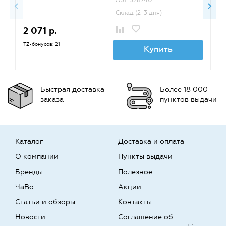
Арт. 328740
Склад (2-3 дня)
2 071 р.
1
TZ-бонусов: 21
TZ
Купить
Быстрая доставка
Более 18 000
заказа
пунктов выдачи
Каталог
Доставка и оплата
О компании
Пункты выдачи
Бренды
Полезное
ЧаВо
Акции
Статьи и обзоры
Контакты
Новости
Соглашение об