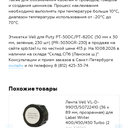
и создания ценников. Процесс наклеивания
необходимо выполнять при температуре больше 10°C,
диапазон температуры использования от -20°C до
70°C.
Этикетки Vell для Puty PT-50DC/PT-82DC (50 мм х 30
мм, зелёные, 230 шт) {PR-5030GR-230} в продаже на
сайте spb.tze1.ru по честной цене 413 р. На 10.08.2026 в
наличии на складе "Склад СПб (Ланское ш.)".
Консультации и прием заказов в Санкт-Петербурге
онлайн
и по телефону 8 (812) 425-33-74.
Похожие товары
Лента Vell VL-D-
99013/S0722410 (36 х
89 мм, прозрачная) для
Label Writer
400/450/450 Turbo (2
рулона по 260 шт.)