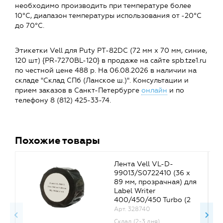
необходимо производить при температуре более
10°C, диапазон температуры использования от -20°C
до 70°C.
Этикетки Vell для Puty PT-82DC (72 мм х 70 мм, синие,
120 шт) {PR-7270BL-120} в продаже на сайте spb.tze1.ru
по честной цене 488 р. На 06.08.2026 в наличии на
складе "Склад СПб (Ланское ш.)". Консультации и
прием заказов в Санкт-Петербурге
онлайн
и по
телефону 8 (812) 425-33-74.
Похожие товары
Лента Vell VL-D-
99013/S0722410 (36 х
89 мм, прозрачная) для
Label Writer
400/450/450 Turbo (2
рулона по 260 шт.)
Арт. 328740
Склад (2-3 дня)