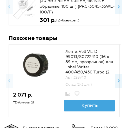
(30 мм х 45 мм х 35 мм, белые, F-
образные, 100 шт) {PRC-3045-35WE-
100/F}
301 р.
TZ-бонусов: 3
Похожие товары
Лента Vell VL-D-
99013/S0722410 (36 х
89 мм, прозрачная) для
Label Writer
400/450/450 Turbo (2
рулона по 260 шт.)
Арт. 328740
Склад (2-3 дня)
2 071 р.
1
TZ-бонусов: 21
TZ
Купить