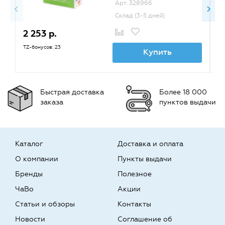
Арт. 328966
Склад (3-5 дней)
2 253 р.
2
TZ-бонусов: 23
TZ
Купить
Быстрая доставка
Более 18 000
заказа
пунктов выдачи
Каталог
Доставка и оплата
О компании
Пункты выдачи
Бренды
Полезное
ЧаВо
Акции
Статьи и обзоры
Контакты
Новости
Соглашение об