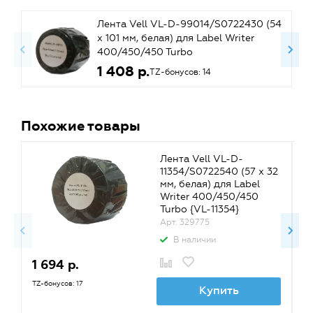
Лента Vell VL-D-99014/S0722430 (54
х 101 мм, белая) для Label Writer
400/450/450 Turbo
1 408 р.
TZ-бонусов: 14
Похожие товары
Лента Vell VL-D-
11354/S0722540 (57 х 32
мм, белая) для Label
Writer 400/450/450
Turbo {VL-11354}
Арт. 329775
В наличии
1 694 р.
1
TZ-бонусов: 17
TZ
Купить