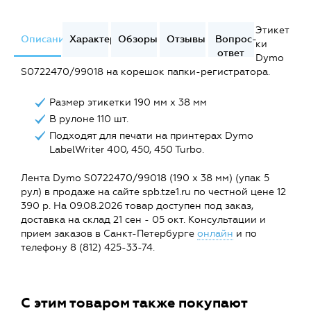
Этикет
Описание
Характеристики
Обзоры
Отзывы
Вопрос-
ки
ответ
Dymo
S0722470/99018 на корешок папки-регистратора.
Размер этикетки 190 мм х 38 мм
В рулоне 110 шт.
Подходят для печати на принтерах Dymo
LabelWriter 400, 450, 450 Turbo.
Лента Dymo S0722470/99018 (190 x 38 мм) (упак 5
рул) в продаже на сайте spb.tze1.ru по честной цене 12
390 р. На 09.08.2026 товар доступен под заказ,
доставка на склад 21 сен - 05 окт. Консультации и
прием заказов в Санкт-Петербурге
онлайн
и по
телефону 8 (812) 425-33-74.
С этим товаром также покупают