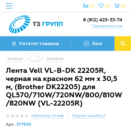
(0)
(0)
(0)
8 (812) 425-33-74
Перезвоните мне
Каталог товаров
Sale
Каталог
/
/
Этикетки
Лента Vell VL-B-DK 22205R,
черная на красном 62 мм х 30,5
м, (Brother DK22205) для
QL570/710W/720NW/800/810W
/820NW {VL-22205R}
Написать отзыв
Нашли ошибку?
Арт.:
377630