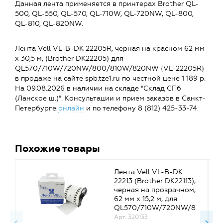
Данная лента применяется в принтерах Brother QL-
500, QL-550, QL-570, QL-710W, QL-720NW, QL-800,
QL-810, QL-820NW.
Лента Vell VL-B-DK 22205R, черная на красном 62 мм
х 30,5 м, (Brother DK22205) для
QL570/710W/720NW/800/810W/820NW {VL-22205R}
в продаже на сайте spb.tze1.ru по честной цене 1 189 р.
На 09.08.2026 в наличии на складе "Склад СПб
(Ланское ш.)". Консультации и прием заказов в Санкт-
Петербурге
онлайн
и по телефону 8 (812) 425-33-74.
Похожие товары
Лента Vell VL-B-DK
22213 (Brother DK22113),
черная на прозрачном,
62 мм х 15,2 м, для
QL570/710W/720NW/8
00/810W/820NW {VL-
Арт. 320133