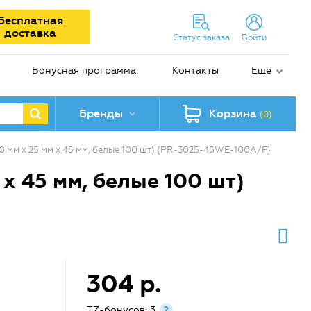
Бесплатная
доставка
Статус заказа
Войти
Бонусная программа
Контакты
Еще
Бренды
Корзина
(0)
0 мм х 25 мм х 45 мм, белые 100 шт) {PR-3025-45WE-100A/F}
х 45 мм, белые 100 шт)
304 р.
TZ-бонусов: 3
?