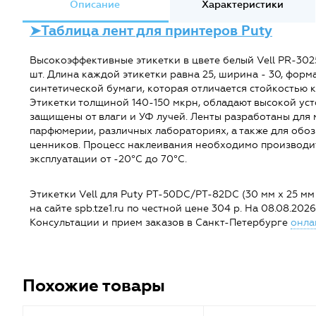
Описание
Характеристики
➤Таблица лент для принтеров Puty
Высокоэффективные этикетки в цвете белый Vell PR-302
шт. Длина каждой этикетки равна 25, ширина - 30, форм
синтетической бумаги, которая отличается стойкостью к
Этикетки толщиной 140-150 мкрн, обладают высокой уст
защищены от влаги и УФ лучей. Ленты разработаны для
парфюмерии, различных лабораториях, а также для обоз
ценников. Процесс наклеивания необходимо производит
эксплуатации от -20°C до 70°C.
Этикетки Vell для Puty PT-50DC/PT-82DC (30 мм х 25 мм
на сайте spb.tze1.ru по честной цене 304 р. На 08.08.202
Консультации и прием заказов в Санкт-Петербурге
онла
Похожие товары