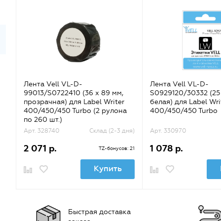
Лента Vell VL-D-
Лента Vell VL-D-
99013/S0722410 (36 х 89 мм,
S0929120/30332 (25 
прозрачная) для Label Writer
белая) для Label Wri
400/450/450 Turbo (2 рулона
400/450/450 Turbo
по 260 шт.)
Арт. 328740
Склад (2-3 дня)
Арт. 330970
2 071 р.
1 078 р.
TZ-бонусов: 21
Купить
Быстрая доставка