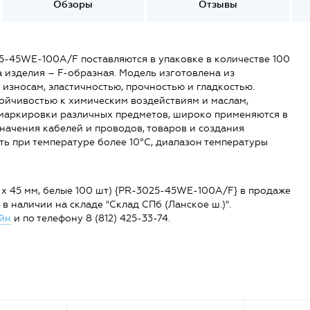
Обзоры
Отзывы
5-45WE-100A/F поставляются в упаковке в количестве 100
а изделия – F-образная. Модель изготовлена из
 износам, эластичностью, прочностью и гладкостью.
ойчивостью к химическим воздействиям и маслам,
 маркировки различных предметов, широко применяются в
начения кабелей и проводов, товаров и создания
ь при температуре более 10°C, диапазон температуры
 х 45 мм, белые 100 шт) {PR-3025-45WE-100A/F} в продаже
6 в наличии на складе "Склад СПб (Ланское ш.)".
йн
и по телефону 8 (812) 425-33-74.