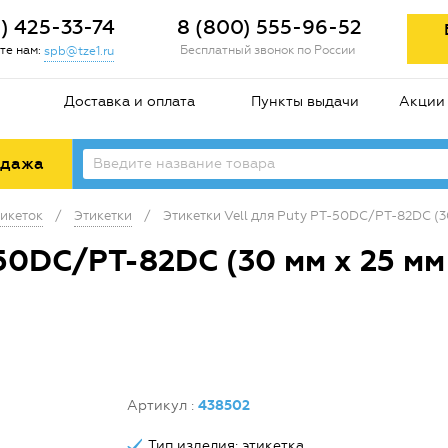
2) 425-33-74
8 (800) 555-96-52
те нам:
Бесплатный звонок по России
spb@tze1.ru
Доставка и оплата
Пункты выдачи
Акции
одажа
икеток
/
Этикетки
/
Этикетки Vell для Puty PT-50DC/PT-82DC (3
50DC/PT-82DC (30 мм х 25 мм 
Артикул
:
438502
Тип изделия: этикетка