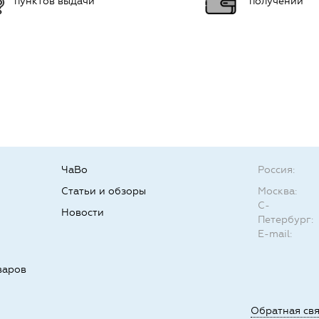
пунктов выдачи
получении
ЧаВо
Россия:
Статьи и обзоры
Москва:
С-
Новости
Петербург:
E-mail:
варов
Обратная св