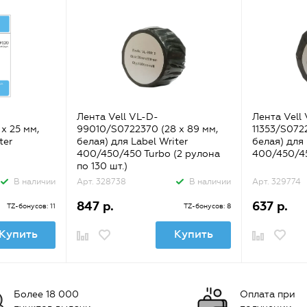
Лента Vell VL-D-
Лента Vell
х 25 мм,
99010/S0722370 (28 х 89 мм,
11353/S0722
ter
белая) для Label Writer
белая) для 
400/450/450 Turbo (2 рулона
400/450/4
по 130 шт.)
В наличии
Арт. 328738
В наличии
Арт. 329774
847 р.
637 р.
TZ-бонусов: 11
TZ-бонусов: 8
Купить
Купить
Более 18 000
Оплата при