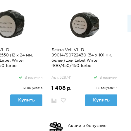
 VL-D-
Лента Vell VL-D-
Ле
530 (12 х 24 мм,
99014/S0722430 (54 х 101 мм,
11
Label Writer
белая) для Label Writer
бе
50 Turbo
400/450/450 Turbo
4
В наличии
Арт. 328741
В наличии
Ар
1 408 р.
7
TZ-бонусов: 6
TZ-бонусов: 14
Купить
Купить
Акции и бонусные