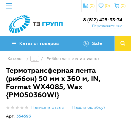
(0)
(0)
(0)
8 (812) 425-33-74
Перезвоните мне
Каталог товаров
Sale
Каталог
/
/
Риббон для печати этикеток
Термотрансферная лента
(риббон) 50 мм х 360 м, IN,
Format WX4085, Wax
{PM050360WI}
Написать отзыв
Нашли ошибку?
Арт.:
354593