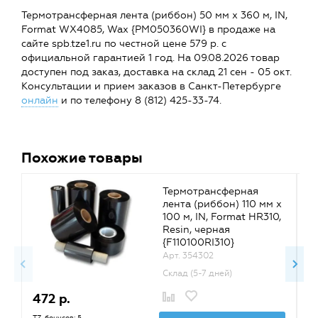
Термотрансферная лента (риббон) 50 мм х 360 м, IN,
Format WX4085, Wax {PM050360WI} в продаже на
сайте spb.tze1.ru по честной цене 579 р. с
официальной гарантией 1 год. На 09.08.2026 товар
доступен под заказ, доставка на склад 21 сен - 05 окт.
Консультации и прием заказов в Санкт-Петербурге
онлайн
и по телефону 8 (812) 425-33-74.
Похожие товары
Термотрансферная
лента (риббон) 110 мм х
100 м, IN, Format HR310,
Resin, черная
{F110100RI310}
Арт. 354302
Склад (5-7 дней)
472 р.
2