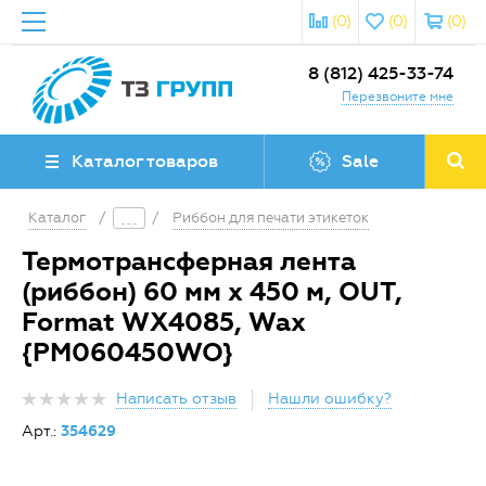
(0)
(0)
(0)
8 (812) 425-33-74
Перезвоните мне
Каталог товаров
Sale
Каталог
/
/
Риббон для печати этикеток
Термотрансферная лента
(риббон) 60 мм х 450 м, OUT,
Format WX4085, Wax
{PM060450WO}
Написать отзыв
Нашли ошибку?
Арт.:
354629