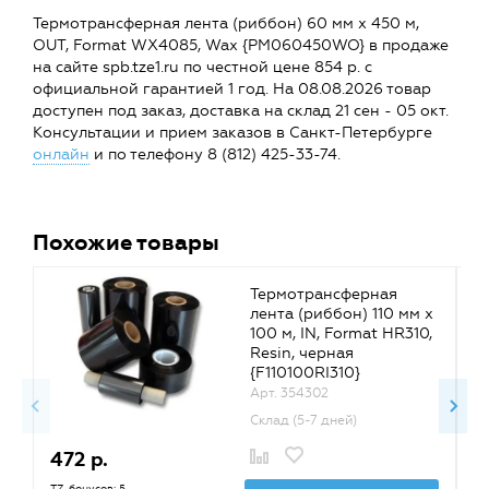
Термотрансферная лента (риббон) 60 мм х 450 м,
OUT, Format WX4085, Wax {PM060450WO} в продаже
на сайте spb.tze1.ru по честной цене 854 р. с
официальной гарантией 1 год. На 08.08.2026 товар
доступен под заказ, доставка на склад 21 сен - 05 окт.
Консультации и прием заказов в Санкт-Петербурге
онлайн
и по телефону 8 (812) 425-33-74.
Похожие товары
Термотрансферная
лента (риббон) 110 мм х
100 м, IN, Format HR310,
Resin, черная
{F110100RI310}
Арт. 354302
Склад (5-7 дней)
472 р.
2