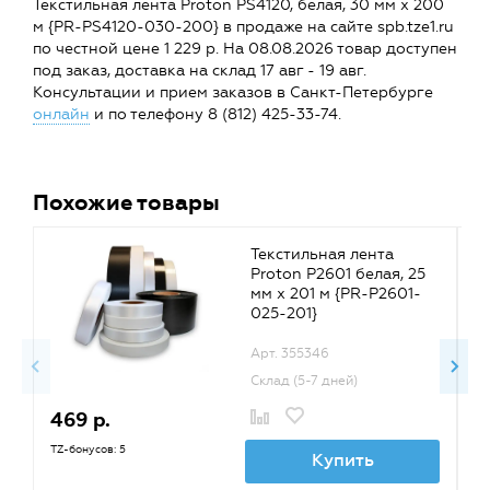
Текстильная лента Proton PS4120, белая, 30 мм x 200
м {PR-PS4120-030-200} в продаже на сайте spb.tze1.ru
по честной цене 1 229 р. На 08.08.2026 товар доступен
под заказ, доставка на склад 17 авг - 19 авг.
Консультации и прием заказов в Санкт-Петербурге
онлайн
и по телефону 8 (812) 425-33-74.
Похожие товары
Текстильная лента
Proton P2601 белая, 25
мм x 201 м {PR-P2601-
025-201}
Арт. 355346
Склад (5-7 дней)
469 р.
1
1 
TZ-бонусов: 5
Купить
TZ