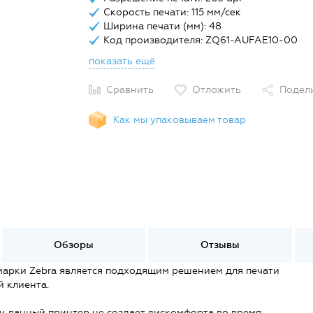
Скорость печати: 115 мм/сек
Ширина печати (мм): 48
Код производителя: ZQ61-AUFAE10-00
показать ещё
Сравнить
Отложить
Подел
Как мы упаковываем товар
Обзоры
Отзывы
арки Zebra является подходящим решением для печати
й клиента.
 данный принтер не создает дискомфорта во время