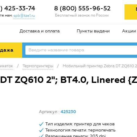
2) 425-33-74
8 (800) 555-96-52
те нам:
Бесплатный звонок по России
spb@tze1.ru
Доставка и оплата
Пункты выдачи
Акции
одажа
икеток
/
Термопринтеры
/
Мобильный принтер Zebra DT ZQ610 2"
T ZQ610 2"; BT4.0, Linered 
Артикул
:
425230
Тип изделия: принтер для чеков
Технология печати: термопечать
Разрешение печати: 203 dpi