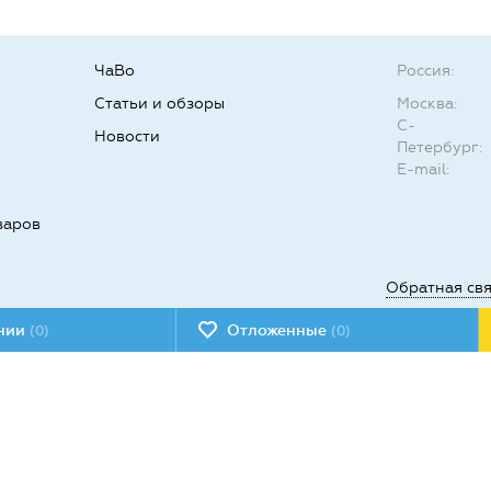
ЧаВо
Россия:
Статьи и обзоры
Москва:
С-
Новости
Петербург:
E-mail:
варов
Обратная св
ении
Отложенные
(0)
(0)
Мы в социал