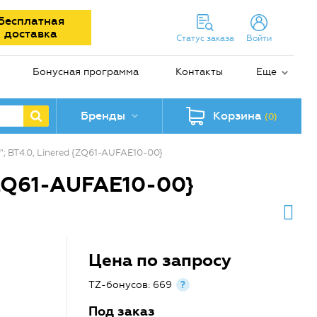
Бесплатная
доставка
Статус заказа
Войти
Бонусная программа
Контакты
Еще
Бренды
Корзина
(0)
; BT4.0, Linered {ZQ61-AUFAE10-00}
{ZQ61-AUFAE10-00}
Цена по запросу
TZ-бонусов: 669
?
Под заказ