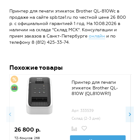
Принтер для печати этикеток Brother QL-810Wc в
продаже на сайте spb.tze1.ru по честной цене 26 800
р. с официальной гарантией 1 год. На 10.08.2026 в
наличии на складе "Склад МСК". Консультации и
прием заказов в Санкт-Петербурге
онлайн
и по
телефону 8 (812) 425-33-74.
Похожие товары
Принтер для печати
этикеток Brother QL-
810W {QL810WR1}
Арт. 333539
Склад (2-3 дня)
26 800 р.
2
TZ-бонусов: 268
TZ