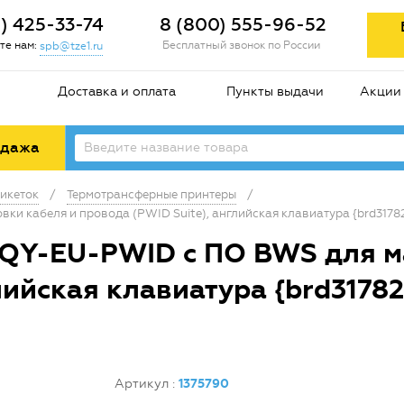
2) 425-33-74
8 (800) 555-96-52
те нам:
Бесплатный звонок по России
spb@tze1.ru
Доставка и оплата
Пункты выдачи
Акции
одажа
икеток
/
Термотрансферные принтеры
/
 кабеля и провода (PWID Suite), английская клавиатура {brd3178
Y-EU-PWID c ПО BWS для м
лийская клавиатура {brd31782
Артикул
:
1375790