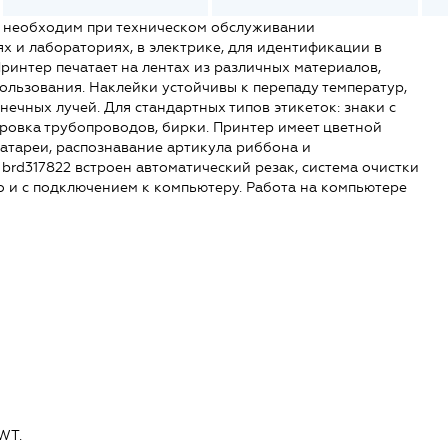
2 необходим при техническом обслуживании
 и лабораториях, в электрике, для идентификации в
ринтер печатает на лентах из различных материалов,
ользования. Наклейки устойчивы к перепаду температур,
ечных лучей. Для стандартных типов этикеток: знаки с
ировка трубопроводов, бирки. Принтер имеет цветной
атареи, распознавание артикула риббона и
о brd317822 встроен автоматический резак, система очистки
о и с подключением к компьютеру. Работа на компьютере
WT.