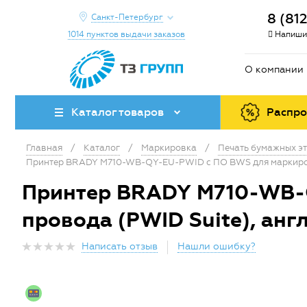
8 (81
Санкт-Петербург
1014 пунктов выдачи заказов
Напиши
О компании
Каталог товаров
Распр
Главная
/
Каталог
/
Маркировка
/
Печать бумажных эт
Принтер BRADY M710-WB-QY-EU-PWID c ПО BWS для маркировки
Принтер BRADY M710-WB-Q
провода (PWID Suite), анг
Написать отзыв
Нашли ошибку?