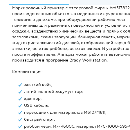
Маркировочный принтер c от торговой фирмы brd31782
производственных объектов, в медицинских учреждениях
телекоме и датакоме, при оборудовании рабочих мест. П
применимых для различных поверхностей и условий исп
осадкам, воздействию химических веществ и прямых солн
заголовками, схемы эвакуации, баннерная печать, марк
жидкокристаллический дисплей, отображающий заряд б
этикетки, остаток риббона, остаток запаса. В устройств
проста и эффективна. Аппарат может работать автономн
производится в программе Brady Workstation.
Комплектация:
жесткий кейс;
литий-ионный аккумулятор;
адаптер;
USB кабель;
переходник для материалов M610/M611;
быстрый старт;
риббон черн. M7-R6000, материал M7C-1000-595-