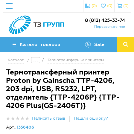
(0)
(0)
(0)
8 (812) 425-33-74
Перезвоните мне
Каталог товаров
Sale
Каталог
/
/
Термотрансферные принтеры
Термотрансферный принтер
Proton by Gainscha TTP-4206,
203 dpi, USB, RS232, LPT,
отделитель {TTP-4206P} {TTP-
4206 Plus(GS-2406T)}
Написать отзыв
Нашли ошибку?
Арт.:
1356406