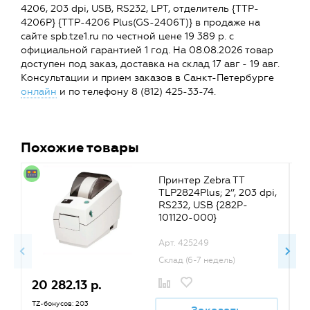
4206, 203 dpi, USB, RS232, LPT, отделитель {TTP-
4206P} {TTP-4206 Plus(GS-2406T)} в продаже на
сайте spb.tze1.ru по честной цене 19 389 р. с
официальной гарантией 1 год. На 08.08.2026 товар
доступен под заказ, доставка на склад 17 авг - 19 авг.
Консультации и прием заказов в Санкт-Петербурге
онлайн
и по телефону 8 (812) 425-33-74.
Похожие товары
Принтер Zebra TT
TLP2824Plus; 2’’, 203 dpi,
RS232, USB {282P-
101120-000}
Арт. 425249
Склад (6-7 недель)
20 282.13 р.
1
TZ-бонусов: 203
TZ