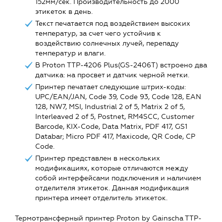
152мм/сек. Производительность до 2000
этикеток в день.
Текст печатается под воздействием высоких
температур, за счет чего устойчив к
воздействию солнечных лучей, перепаду
температур и влаги.
В Proton TTP-4206 Plus(GS-2406T) встроено два
датчика: на просвет и датчик черной метки.
Принтер печатает следующие штрих-коды:
UPC/EAN/JAN, Code 39, Code 93, Code 128, EAN
128, NW7, MSI, Industrial 2 of 5, Matrix 2 of 5,
Interleaved 2 of 5, Postnet, RM4SCC, Customer
Barcode, KIX-Code, Data Matrix, PDF 417, GS1
Databar; Micro PDF 417, Maxicode, QR Code, CP
Code.
Принтер представлен в нескольких
модификациях, которые отличаются между
собой интерфейсами подключения и наличием
отделителя этикеток. Данная модификация
принтера имеет отделитель этикеток.
Термотрансферный принтер Proton by Gainscha TTP-