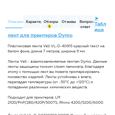
➤
Описание
Характеристики
Обзоры
Отзывы
Вопрос-
Табл
ответ
2
ица
лент для принтеров Dymo
Пластиковая лента Vell VL-D-40915 красный текст на
белом фоне, длина 7 метров, ширина 9 мм.
Ленты Vell - взаимозаменяемые лентам Dymo. Данные
ленты защищены тонким слоем ламината, благодаря
этому с помощью лент вы можете промаркировать
множество изделий. Ленты устойчивы к влаге,
перепадам температуры (от -30°С до +120°С) и
попаданию различных химических веществ.
Подходит для принтеров: LM
210D/PnP/280/420P/500TS, Rhino 4200/5200/6000.