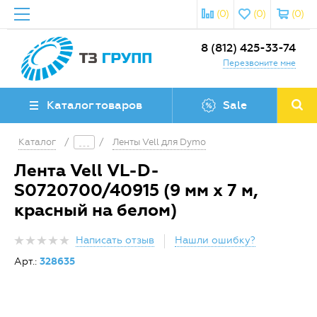
(0)
(0)
(0)
8 (812) 425-33-74
Перезвоните мне
Каталог товаров
Sale
Каталог
/
/
Ленты Vell для Dymo
Лента Vell VL-D-
S0720700/40915 (9 мм х 7 м,
красный на белом)
Написать отзыв
Нашли ошибку?
Арт.:
328635