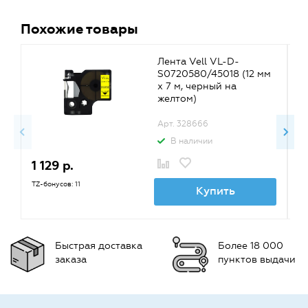
Похожие товары
Лента Vell VL-D-
S0720580/45018 (12 мм
х 7 м, черный на
желтом)
Арт. 328666
В наличии
1 129 р.
1
TZ-бонусов: 11
TZ
Купить
Быстрая доставка
Более 18 000
заказа
пунктов выдачи