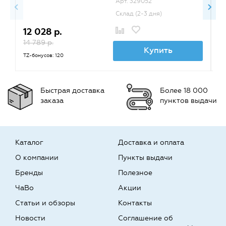
Арт. 329052
Склад (2-3 дня)
12 028 р.
1
14 789 р.
TZ
Купить
TZ-бонусов: 120
Быстрая доставка
Более 18 000
заказа
пунктов выдачи
Каталог
Доставка и оплата
О компании
Пункты выдачи
Бренды
Полезное
ЧаВо
Акции
Статьи и обзоры
Контакты
Новости
Соглашение об