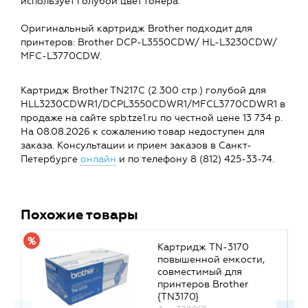
использует голубой цвет тонера.
Оригинальный картридж Brother подходит для
принтеров: Brother DCP-L3550CDW/ HL-L3230CDW/
MFC-L3770CDW.
Картридж Brother TN217C (2 300 стр.) голубой для
HLL3230CDWR1/DCPL3550CDWR1/MFCL3770CDWR1 в
продаже на сайте spb.tze1.ru по честной цене 13 734 р.
На 08.08.2026 к сожалению товар недоступен для
заказа. Консультации и прием заказов в Санкт-
Петербурге
онлайн
и по телефону 8 (812) 425-33-74.
Похожие товары
Картридж TN-3170
повышенной емкости,
совместимый для
принтеров Brother
{TN3170}