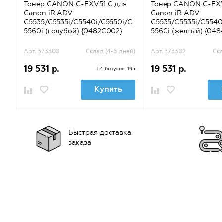
Тонер CANON C-EXV51 C для
Тонер CANON C-EXV
Canon iR ADV
Canon iR ADV
C5535/C5535i/C5540i/C5550i/C
C5535/C5535i/C5540
5560i (голубой) {0482C002}
5560i (желтый) {04
Арт. 373300
Склад (4-6 дней)
Арт. 373302
Скл
19 531 р.
19 531 р.
TZ-бонусов: 195
Купить
Быстрая доставка
заказа