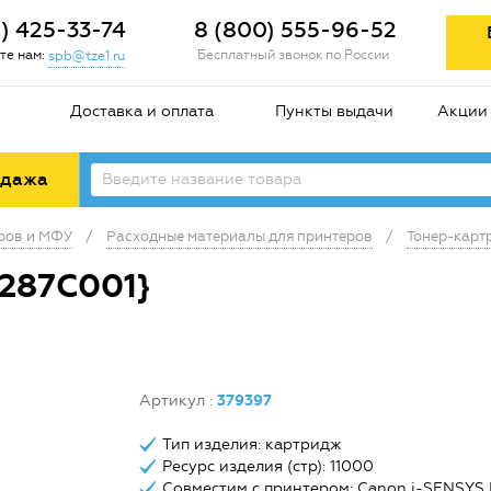
2) 425-33-74
8 (800) 555-96-52
те нам:
Бесплатный звонок по России
spb@tze1.ru
Доставка и оплата
Пункты выдачи
Акции
одажа
еров и МФУ
/
Расходные материалы для принтеров
/
Тонер-карт
287C001}
Артикул
:
379397
Тип изделия: картридж
Ресурс изделия (стр): 11000
Совместим с принтером: Canon i-SENSYS 