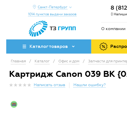
8 (81
Санкт-Петербург
1014 пунктов выдачи заказов
Напиши
О компании
Каталог товаров
Распр
Главная
/
Каталог
/
Офис и дом
/
Запчасти для принт
Картридж Canon 039 BK {0
Написать отзыв
Нашли ошибку?