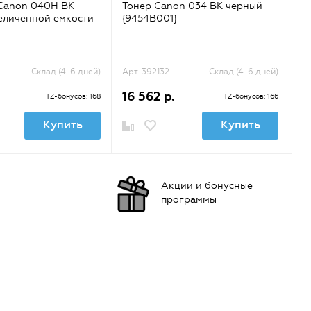
Canon 040H BK
Тонер Canon 034 BK чёрный
То
еличенной емкости
{9454B001}
C
C5
55
Склад (4-6 дней)
Арт. 392132
Склад (4-6 дней)
Ар
16 562 р.
19
TZ-бонусов: 168
TZ-бонусов: 166
Купить
Купить
Акции и бонусные
программы