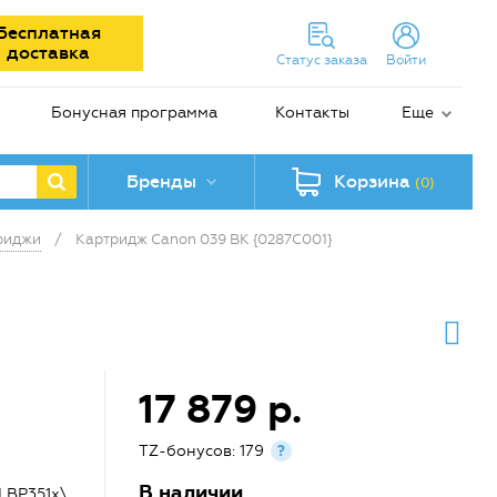
Бесплатная
доставка
Статус заказа
Войти
Бонусная программа
Контакты
Еще
Бренды
Корзина
(0)
риджи
/
Картридж Canon 039 BK {0287C001}
17 879 р.
TZ-бонусов: 179
?
В наличии
LBP351x\,