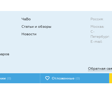
ЧаВо
Россия:
Статьи и обзоры
Москва:
С-
Новости
Петербург:
E-mail:
варов
Обратная св
ении
Отложенные
(0)
(0)
Мы в социал