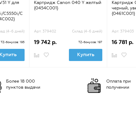
51 Y для
Картридж Canon 040 Y желтый
Картридж 
{0454C001}
черный, ув
i/C5550i/C
{0461C001}
84C002}
ад (4-6 дней)
Арт. 379402
Склад (4-6 дней)
Арт. 379403
19 742 р.
16 781 р.
TZ-бонусов: 195
TZ-бонусов: 197
Купить
Купить
Более 18 000
Оплата при
пунктов выдачи
получении