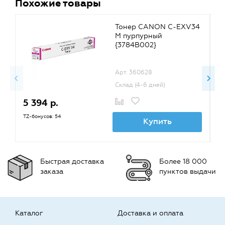
Похожие товары
Тонер CANON C-EXV34
M пурпурный
{3784B002}
Арт. 360628
Склад (4-6 дней)
5 394 р.
6
TZ-бонусов: 54
TZ
Купить
Быстрая доставка
Более 18 000
заказа
пунктов выдачи
Каталог
Доставка и оплата