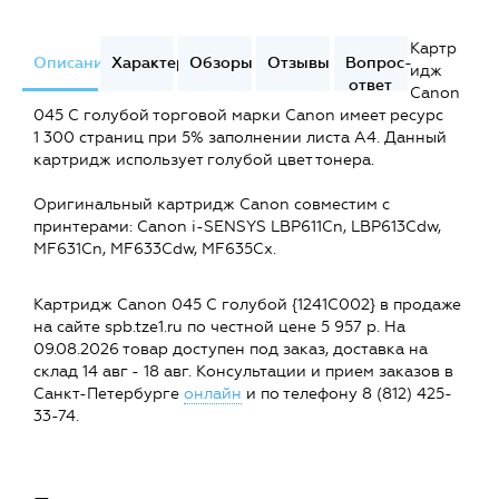
Картр
Описание
Характеристики
Обзоры
Отзывы
Вопрос-
идж
ответ
Canon
045 C голубой торговой марки Canon имеет ресурс
1 300 страниц при 5% заполнении листа А4. Данный
картридж использует голубой цвет тонера.
Оригинальный картридж Canon совместим c
принтерами: Canon i-SENSYS LBP611Cn, LBP613Cdw,
MF631Cn, MF633Cdw, MF635Cx.
Картридж Canon 045 C голубой {1241C002} в продаже
на сайте spb.tze1.ru по честной цене 5 957 р. На
09.08.2026 товар доступен под заказ, доставка на
склад 14 авг - 18 авг. Консультации и прием заказов в
Санкт-Петербурге
онлайн
и по телефону 8 (812) 425-
33-74.