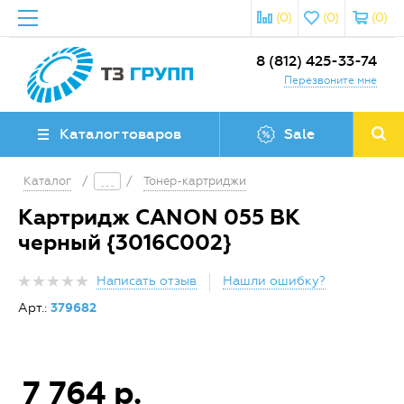
(0)
(0)
(0)
8 (812) 425-33-74
Перезвоните мне
Каталог товаров
Sale
Каталог
/
/
Тонер-картриджи
Картридж CANON 055 BK
черный {3016C002}
Написать отзыв
Нашли ошибку?
Арт.:
379682
7 764 р.