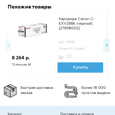
Похожие товары
Картридж Canon C-
EXV28Bk (черный)
{2789B002}
Арт. 100161
Склад (4-6 дней)
8 264 р.
8
TZ-бонусов: 83
TZ
Купить
Быстрая доставка
Более 18 000
заказа
пунктов выдачи
Каталог
Доставка и оплата