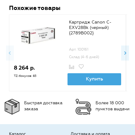
Похожие товары
Картридж Canon C-
EXV28Bk (черный)
{2789B002}
Арт. 100161
Склад (4-6 дней)
8 264 р.
8
TZ-бонусов: 83
TZ
Купить
Быстрая доставка
Более 18 000
заказа
пунктов выдачи
Каталог
Доставка и оплата