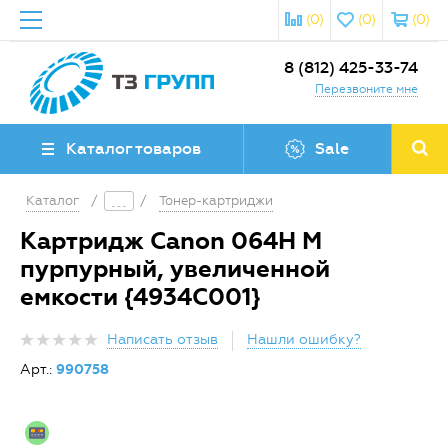
(0)
(0)
(0)
8 (812) 425-33-74
Перезвоните мне
Каталог товаров
Sale
Каталог
/
/
Тонер-картриджи
Картридж Canon 064H M
пурпурный, увеличенной
емкости {4934C001}
Написать отзыв
Нашли ошибку?
Арт.:
990758