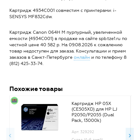
Картридж 4934C001 совместим c принтерами: i-
SENSYS MF832Cdw.
Картридж Canon 064H M пурпурный, увеличенной
емкости {4934C001} в продаже на сайте spb.tze1.ru по
честной цене 40 582 р. На 09.08.2026 к сожалению
товар недоступен для заказа. Консультации и прием
заказов в Санкт-Петербурге
онлайн
и по телефону 8
(812) 425-33-74.
Похожие товары
Картридж HP 05X
(CE505XD) для HP LJ
P2050/P2055 (Dual
Pack, 13000k)
Арт. 329292
Склад (4-6 дней)