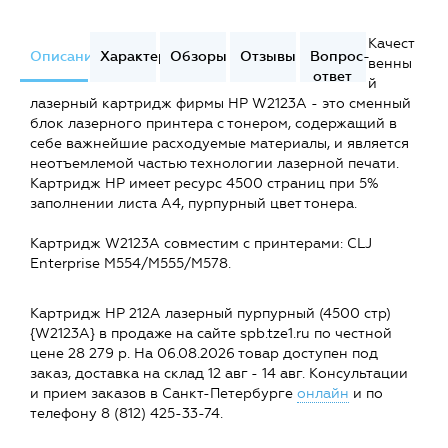
Качест
Описание
Характеристики
Обзоры
Отзывы
Вопрос-
венны
ответ
й
лазерный картридж фирмы HP W2123A - это сменный
блок лазерного принтера с тонером, содержащий в
себе важнейшие расходуемые материалы, и является
неотъемлемой частью технологии лазерной печати.
Картридж HP имеет ресурс 4500 страниц при 5%
заполнении листа А4, пурпурный цвет тонера.
Картридж W2123A совместим c принтерами: CLJ
Enterprise M554/M555/M578.
Картридж HP 212A лазерный пурпурный (4500 стр)
{W2123A} в продаже на сайте spb.tze1.ru по честной
цене 28 279 р. На 06.08.2026 товар доступен под
заказ, доставка на склад 12 авг - 14 авг. Консультации
и прием заказов в Санкт-Петербурге
онлайн
и по
телефону 8 (812) 425-33-74.