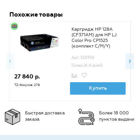
Похожие товары
Картридж HP 128A
(CF371AM) для HP LJ
Color Pro CP1525
(комплект C/M/Y)
Арт. 329304
Склад (4-6 дней)
27 840 р.
2
TZ-бонусов: 278
TZ
Купить
Быстрая доставка
Более 18 000
заказа
пунктов выдачи