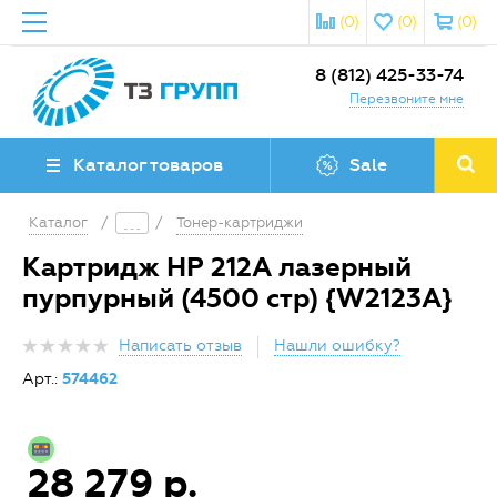
(0)
(0)
(0)
8 (812) 425-33-74
Перезвоните мне
Каталог товаров
Sale
Каталог
/
/
Тонер-картриджи
Картридж HP 212A лазерный
пурпурный (4500 стр) {W2123A}
Написать отзыв
Нашли ошибку?
Арт.:
574462
28 279 р.