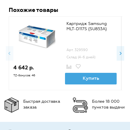
Похожие товары
Картридж Samsung
MLT-D117S {SU853A}
Арт. 329590
Склад (4-6 дней)
4 642 р.
5
TZ-бонусов: 46
TZ
Купить
Быстрая доставка
Более 18 000
заказа
пунктов выдачи