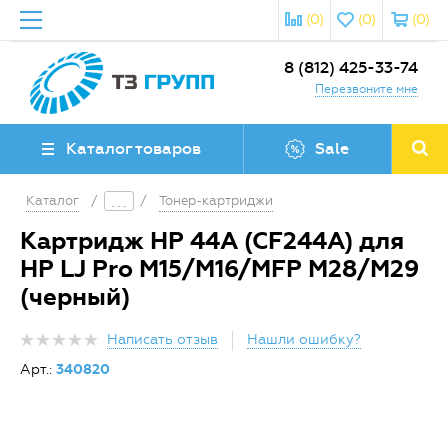
(0)
(0)
(0)
8 (812) 425-33-74
Перезвоните мне
Каталог товаров
Sale
Каталог
/
/
Тонер-картриджи
Картридж HP 44A (CF244A) для
HP LJ Pro M15/M16/MFP M28/M29
(черный)
Написать отзыв
Нашли ошибку?
Арт.:
340820