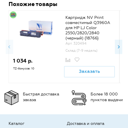
Похожие товары
Картридж NV Print
совместимый Q3960A
для HP LJ Color
2550/2820/2840
(черный) {18766}
Арт. 320494
Склад (7-9 недель)
1 034 р.
1
TZ-бонусов: 10
TZ
Заказать
Быстрая доставка
Более 18 000
заказа
пунктов выдачи
Каталог
Доставка и оплата