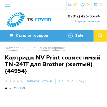
(0)
(0)
(0)
8 (812) 425-33-74
Перезвоните мне
Каталог товаров
Sale
Каталог
/
/
Тонер-картриджи
Картридж NV Print совместимый
TN-241T для Brother (желтый)
{44954}
Написать отзыв
Нашли ошибку?
Арт.:
315030