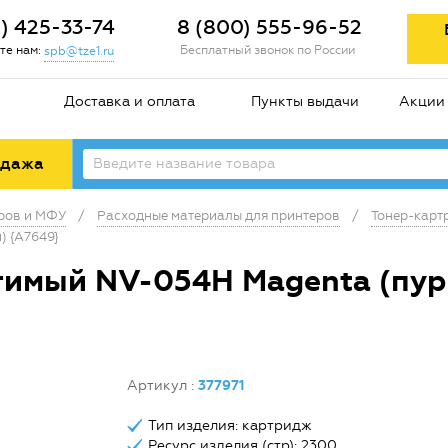
2) 425-33-74
8 (800) 555-96-52
те нам:
Бесплатный звонок по России
spb@tze1.ru
Доставка и оплата
Пункты выдачи
Акции
одажа
еров и МФУ
/
Расходные материалы для принтеров
/
Тонер-карт
) {A7649}
тимый NV-054H Magenta (пур
Артикул
:
377971
Тип изделия: картридж
Ресурс изделия (стр): 2300