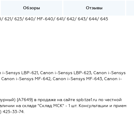
Обзоры
Отзывы
 621/ 623/ 640/ MF-640/ 641/ 642/ 643/ 644/ 645
i-Sensys LBP-621, Canon i-Sensys LBP-623, Canon i-Sensys
 Canon i-Sensys MF-642, Canon i-Sensys MF-643, Canon i-
ный) {A7649} в продаже на сайте spb.tze1.ru по честной
наличии на складе "Склад МСК" - 1 шт. Консультации и прием
) 425-33-74.