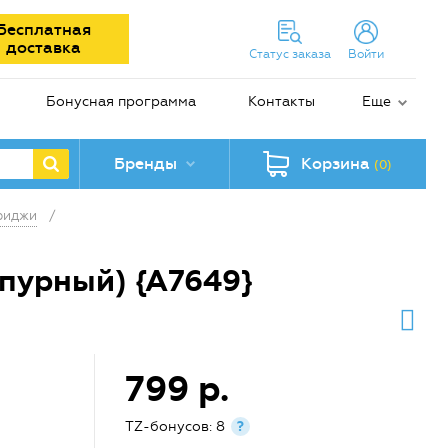
Бесплатная
доставка
Статус заказа
Войти
Бонусная программа
Контакты
Еще
Бренды
Корзина
(0)
риджи
/
пурный) {A7649}
799 р.
TZ-бонусов: 8
?