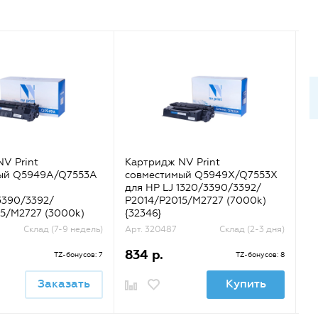
V Print
Картридж NV Print
Ка
ый Q5949A/Q7553A
совместимый Q5949X/Q7553X
со
для HP LJ 1320/3390/3392/
C
3390/3392/
P2014/P2015/M2727 (7000k)
(г
5/M2727 (3000k)
{32346}
Склад (7-9 недель)
Арт. 320487
Склад (2-3 дня)
Ар
834 р.
2
TZ-бонусов: 7
TZ-бонусов: 8
Заказать
Купить