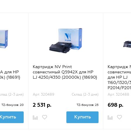
Картридж NV Print
Картридж N
A для HP
совместимый Q5942X для HP
совместим
k) {18691}
LJ 4250/4350 (20000k) {18690}
для HP LJ
1160/1320/
P2014/P201
{31564}
клад (2-3 дня)
Арт. 320489
Склад (2-3 дня)
Арт. 320488
2 531 р.
698 р.
TZ-бонусов: 20
TZ-бонусов: 25
Купить
Купить