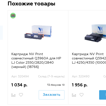
Похожие товары
Картридж NV Print
Картридж NV Print
совместимый Q3960A для HP
совместимый Q5942
LJ Color 2550/2820/2840
LJ 4250/4350 (10000
(черный) {18766}
Арт. 320494
Склад (7-9 недель)
Арт. 320490
С
1 034 р.
1 956 р.
TZ-бонусов: 10
Заказать