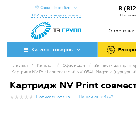
8 (81
Санкт-Петербург
1032 пункта выдачи заказов
Напиши
О компании
Каталог товаров
Распр
Главная
/
Каталог
/
Офис и дом
/
Запчасти для принт
Картридж NV Print совместимый NV-054H Magenta (пурпурный
Картридж NV Print совмес
Написать отзыв
Нашли ошибку?