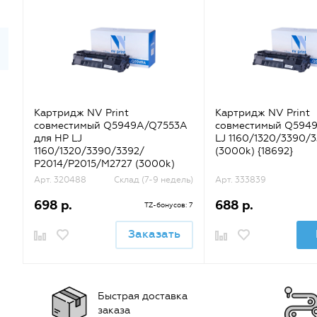
Картридж NV Print
Картридж NV Print
совместимый Q5949A/Q7553A
совместимый Q5949
для HP LJ
LJ 1160/1320/3390/
1160/1320/3390/3392/
(3000k) {18692}
P2014/P2015/M2727 (3000k)
{31564}
Арт. 320488
Склад (7-9 недель)
Арт. 333839
698 р.
688 р.
TZ-бонусов: 7
Заказать
Быстрая доставка
заказа