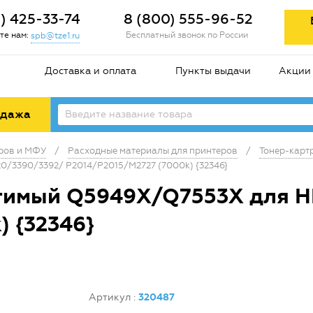
2) 425-33-74
8 (800) 555-96-52
те нам:
Бесплатный звонок по России
spb@tze1.ru
Доставка и оплата
Пункты выдачи
Акции
одажа
еров и МФУ
/
Расходные материалы для принтеров
/
Тонер-карт
0/3390/3392/ P2014/P2015/M2727 (7000k) {32346}
тимый Q5949X/Q7553X для HP
) {32346}
Артикул
:
320487