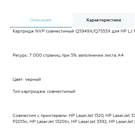
Описание
Характеристики
Картридж NVP совместимый Q5949X/Q7553X для HP LJ 1
Ресурс: 7 000 страниц при 5% заполнении листа А4
Цвет: черный
Тип картриджа: совместимый
Совместим c принтерами: HP LaserJet 1320, HP LaserJet 33
P2015n, HP LaserJet 1320tn, HP LaserJet 3392, HP LaserJet