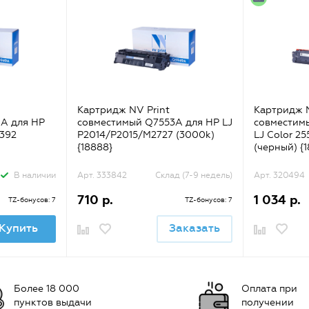
Картридж NV Print
Картридж N
A для HP
совместимый Q7553A для HP LJ
совместим
3392
P2014/P2015/M2727 (3000k)
LJ Color 2
{18888}
(черный) {1
В наличии
Арт. 333842
Склад (7-9 недель)
Арт. 320494
710 р.
1 034 р.
TZ-бонусов: 7
TZ-бонусов: 7
Купить
Заказать
Более 18 000
Оплата при
пунктов выдачи
получении