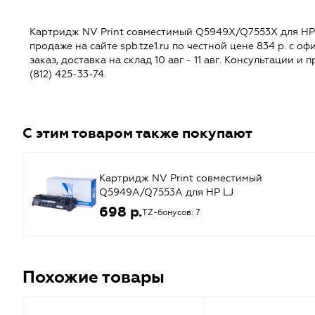
Картридж NV Print совместимый Q5949X/Q7553X для HP L
продаже на сайте spb.tze1.ru по честной цене 834 р. с о
заказ, доставка на склад 10 авг - 11 авг. Консультации 
(812) 425-33-74.
С этим товаром также покупают
Картридж NV Print совместимый
Q5949A/Q7553A для HP LJ
1160/1320/3390/3392/ P2014/P2015/M2727
698 р.
TZ-бонусов: 7
(3000k) {31564}
Похожие товары