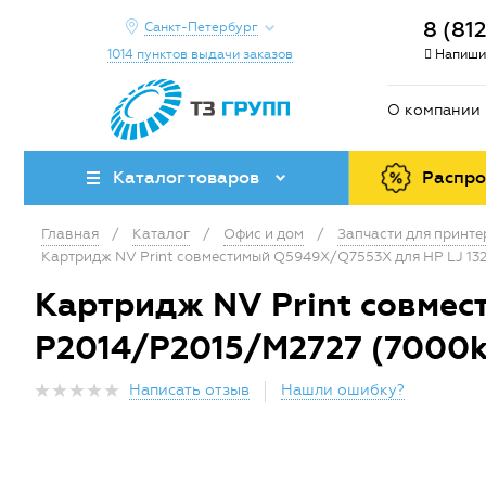
8 (81
Санкт-Петербург
1014 пунктов выдачи заказов
Напиши
О компании
Каталог товаров
Распр
Главная
/
Каталог
/
Офис и дом
/
Запчасти для принт
Картридж NV Print совместимый Q5949X/Q7553X для HP LJ 132
Картридж NV Print совмес
P2014/P2015/M2727 (7000k
Написать отзыв
Нашли ошибку?