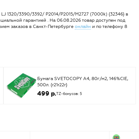
J 1320/3390/3392/ P2014/P2015/M2727 (7000k) {32346} в
фициальной гарантией . На 06.08.2026 товар доступен под
и прием заказов в Санкт-Петербурге
онлайн
и по телефону 8
Бумага SVETOCOPY A4, 80г/м2, 146%CIE,
500л. {r21r22r}
499 р.
TZ-бонусов: 5