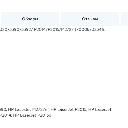
Обзоры
Отзывы
320/3390/3392/ P2014/P2015/M2727 (7000k) 32346.
90, HP LaserJet M2727nf, HP LaserJet P2015, HP LaserJet
 P2014, HP LaserJet P2015d