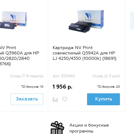
V Print
Картридж NV Print
Ка
ый Q3960A для HP
совместимый Q5942A для HP
с
550/2820/2840
LJ 4250/4350 (10000k) {18691}
LJ
8766}
Склад (7-9 недель)
Арт. 320490
Склад (2-3 дня)
Ар
1 956 р.
2 
TZ-бонусов: 10
TZ-бонусов: 20
Заказать
Купить
Акции и бонусные
программы