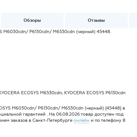
Обзоры
Отзывы
S M6030cdn/ P6130cdn/ M6530cdn (черный) 45448.
 KYOCERA ECOSYS M6530cdn, KYOCERA ECOSYS P6130cdn
COSYS M6030cdn/ P6130cdn/ M6530cdn (черный) {45448} в
фициальной гарантией . На 06.08.2026 товар доступен под
и прием заказов в Санкт-Петербурге
онлайн
и по телефону 8