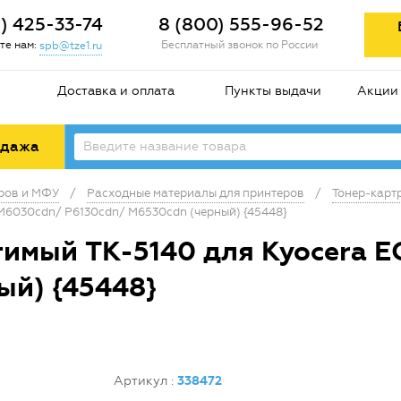
2) 425-33-74
8 (800) 555-96-52
те нам:
Бесплатный звонок по России
spb@tze1.ru
Доставка и оплата
Пункты выдачи
Акции
одажа
еров и МФУ
/
Расходные материалы для принтеров
/
Тонер-карт
M6030cdn/ P6130cdn/ M6530cdn (черный) {45448}
тимый TK-5140 для Kyocera 
ый) {45448}
Артикул
:
338472