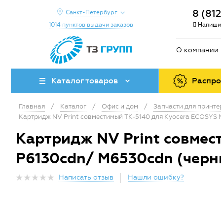
8 (81
Санкт-Петербург
1014 пунктов выдачи заказов
Напиши
О компании
Каталог товаров
Распр
Главная
/
Каталог
/
Офис и дом
/
Запчасти для принт
Картридж NV Print совместимый TK-5140 для Kyocera ECOSYS 
Картридж NV Print совмес
P6130cdn/ M6530cdn (черн
Написать отзыв
Нашли ошибку?