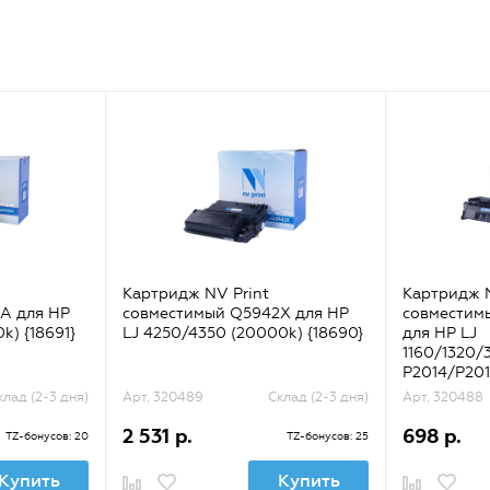
Картридж NV Print
Картридж N
A для HP
совместимый Q5942X для HP
совместим
k) {18691}
LJ 4250/4350 (20000k) {18690}
для HP LJ
1160/1320/
P2014/P201
{31564}
клад (2-3 дня)
Арт. 320489
Склад (2-3 дня)
Арт. 320488
2 531 р.
698 р.
TZ-бонусов: 20
TZ-бонусов: 25
Купить
Купить