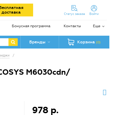
Бесплатная
доставка
Статус заказа
Войти
Бонусная программа
Контакты
Еще
Бренды
Корзина
(0)
риджи
/
ECOSYS M6030cdn/
978 р.