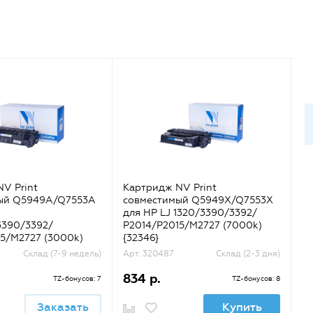
V Print
Картридж NV Print
Ка
ый Q5949A/Q7553A
совместимый Q5949X/Q7553X
с
для HP LJ 1320/3390/3392/
LJ
3390/3392/
P2014/P2015/M2727 (7000k)
(ч
5/M2727 (3000k)
{32346}
Склад (7-9 недель)
Арт. 320487
Склад (2-3 дня)
Ар
834 р.
2
TZ-бонусов: 7
TZ-бонусов: 8
Заказать
Купить