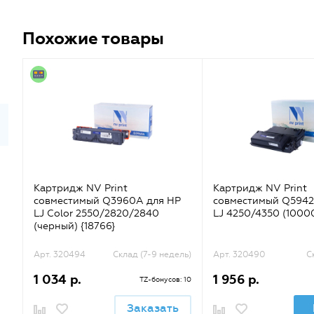
Похожие товары
Картридж NV Print
Картридж NV Print
совместимый Q3960A для HP
совместимый Q5942
LJ Color 2550/2820/2840
LJ 4250/4350 (10000
(черный) {18766}
Арт. 320494
Склад (7-9 недель)
Арт. 320490
С
1 034 р.
1 956 р.
TZ-бонусов: 10
Заказать