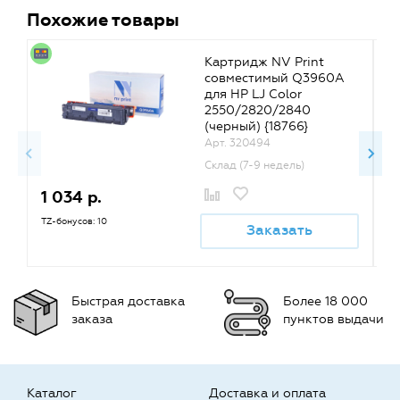
Похожие товары
Картридж NV Print
совместимый Q3960A
для HP LJ Color
2550/2820/2840
(черный) {18766}
Арт. 320494
Склад (7-9 недель)
1 034 р.
1
TZ-бонусов: 10
TZ
Заказать
Быстрая доставка
Более 18 000
заказа
пунктов выдачи
Каталог
Доставка и оплата