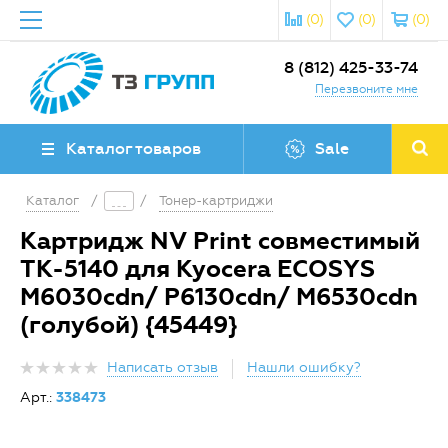
(0)
(0)
(0)
8 (812) 425-33-74
Перезвоните мне
Каталог товаров
Sale
Каталог
/
/
Тонер-картриджи
Картридж NV Print совместимый
TK-5140 для Kyocera ECOSYS
M6030cdn/ P6130cdn/ M6530cdn
(голубой) {45449}
Написать отзыв
Нашли ошибку?
Арт.:
338473