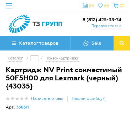
(0)
(0)
(0)
8 (812) 425-33-74
Перезвоните мне
Каталог товаров
Sale
Каталог
/
/
Тонер-картриджи
Картридж NV Print совместимый
50F5H00 для Lexmark (черный)
{43035}
Написать отзыв
Нашли ошибку?
Арт.:
338511