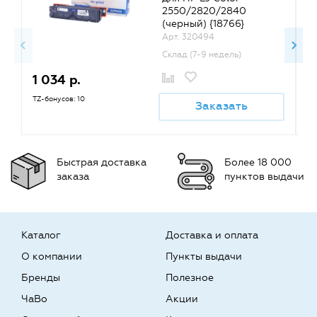
2550/2820/2840
(черный) {18766}
Арт. 320494
Склад (7-9 недель)
1 034 р.
1
TZ-бонусов: 10
TZ
Заказать
Быстрая доставка
Более 18 000
заказа
пунктов выдачи
Каталог
Доставка и оплата
О компании
Пункты выдачи
Бренды
Полезное
ЧаВо
Акции