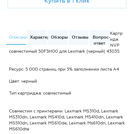
Купить в 1 клик
Картр
Описание
Характеристики
Обзоры
Отзывы
Вопрос-
идж
ответ
NVP
совместимый 50F5H00 для Lexmark (черный) 43035.
Ресурс: 5 000 страниц при 5% заполнении листа А4
Цвет: черный
Тип картриджа: совместимый
Совместим c принтерами: Lexmark MS310d, Lexmark
MS310dn, Lexmark MS410d, Lexmark MS410dn, Lexmark
MS510dn, Lexmark MS610de, Lexmark Ms610dn, Lexmark
MS610dte