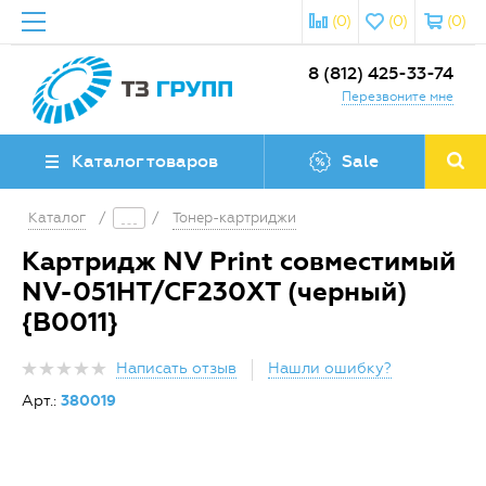
(0)
(0)
(0)
8 (812) 425-33-74
Перезвоните мне
Каталог товаров
Sale
Каталог
/
/
Тонер-картриджи
Картридж NV Print совместимый
NV-051HT/CF230XT (черный)
{B0011}
Написать отзыв
Нашли ошибку?
Арт.:
380019