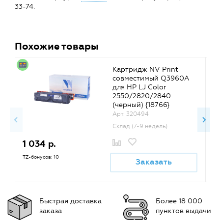
33-74.
Похожие товары
Картридж NV Print
совместимый Q3960A
для HP LJ Color
2550/2820/2840
(черный) {18766}
Арт. 320494
Склад (7-9 недель)
1 034 р.
1
TZ-бонусов: 10
TZ
Заказать
Быстрая доставка
Более 18 000
заказа
пунктов выдачи