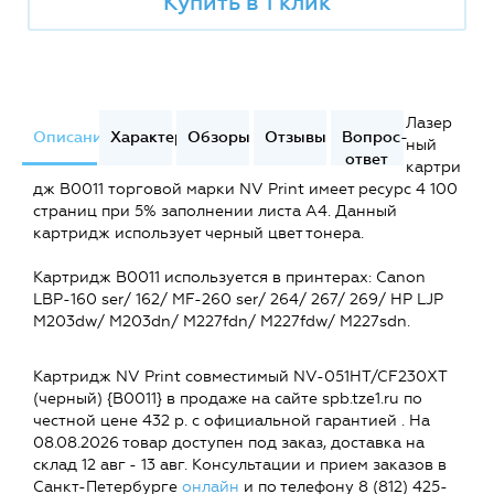
Купить в 1 клик
Лазер
Описание
Характеристики
Обзоры
Отзывы
Вопрос-
ный
ответ
картри
дж B0011 торговой марки NV Print имеет ресурс 4 100
страниц при 5% заполнении листа А4. Данный
картридж использует черный цвет тонера.
Картридж B0011 используется в принтерах: Canon
LBP-160 ser/ 162/ MF-260 ser/ 264/ 267/ 269/ HP LJP
M203dw/ M203dn/ M227fdn/ M227fdw/ M227sdn.
Картридж NV Print совместимый NV-051HT/CF230XT
(черный) {B0011} в продаже на сайте spb.tze1.ru по
честной цене 432 р. с официальной гарантией . На
08.08.2026 товар доступен под заказ, доставка на
склад 12 авг - 13 авг. Консультации и прием заказов в
Санкт-Петербурге
онлайн
и по телефону 8 (812) 425-