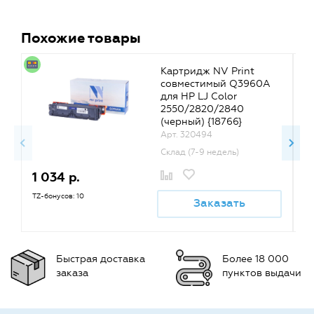
Похожие товары
Картридж NV Print
совместимый Q3960A
для HP LJ Color
2550/2820/2840
(черный) {18766}
Арт. 320494
Склад (7-9 недель)
1 034 р.
1
TZ-бонусов: 10
TZ
Заказать
Быстрая доставка
Более 18 000
заказа
пунктов выдачи