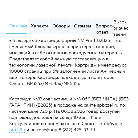
Высок
Описание
Характеристики
Обзоры
Отзывы
Вопрос-
окачес
ответ
твенн
ый лазерный картридж фирмы NV Print B2825 - это
сменяемый блок лазерного принтера с тонером,
имеющий в себе основные расходуемые материалы.
Представляет собой важную составляющую в
технологии лазерной печати. Картридж имеет ресурс
10000 страниц при 5% заполнении листа А4, черный
цвет тонера. Картридж подходит для принтеров:
Canon LBP325x/MF543x/MF542x.
Картридж NVP совместимый NV-056 (БЕЗ ЧИПА) (БЕЗ
ГАРАНТИИ) {B2825} в продаже на сайте spb.tze1.ru по
честной цене 720 р. На 06.08.2026 товар доступен
под заказ, доставка на склад 10 авг - 11 авг.
Консультации и прием заказов в Санкт-Петербурге
онлайн
и по телефону 8 (812) 425-33-74.