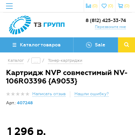
(0)
(0)
(0)
8 (812) 425-33-74
Перезвоните мне
Каталог товаров
Sale
Каталог
/
/
Тонер-картриджи
Картридж NVP совместимый NV-
106R03396 {A9053}
Написать отзыв
Нашли ошибку?
Арт.:
407248
1 296 р.