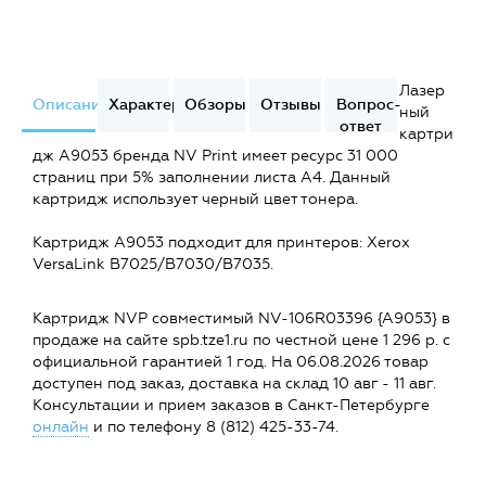
Лазер
Описание
Характеристики
Обзоры
Отзывы
Вопрос-
ный
ответ
картри
дж A9053 бренда NV Print имеет ресурс 31 000
страниц при 5% заполнении листа А4. Данный
картридж использует черный цвет тонера.
Картридж A9053 подходит для принтеров: Xerox
VersaLink B7025/B7030/B7035.
Картридж NVP совместимый NV-106R03396 {A9053} в
продаже на сайте spb.tze1.ru по честной цене 1 296 р. с
официальной гарантией 1 год. На 06.08.2026 товар
доступен под заказ, доставка на склад 10 авг - 11 авг.
Консультации и прием заказов в Санкт-Петербурге
онлайн
и по телефону 8 (812) 425-33-74.