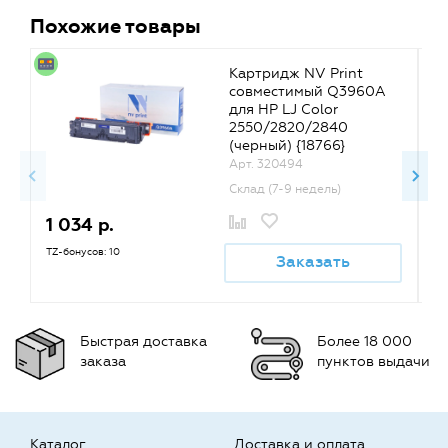
Похожие товары
Картридж NV Print
совместимый Q3960A
для HP LJ Color
2550/2820/2840
(черный) {18766}
Арт. 320494
Склад (7-9 недель)
1 034 р.
1
TZ-бонусов: 10
TZ
Заказать
Быстрая доставка
Более 18 000
заказа
пунктов выдачи
Каталог
Доставка и оплата