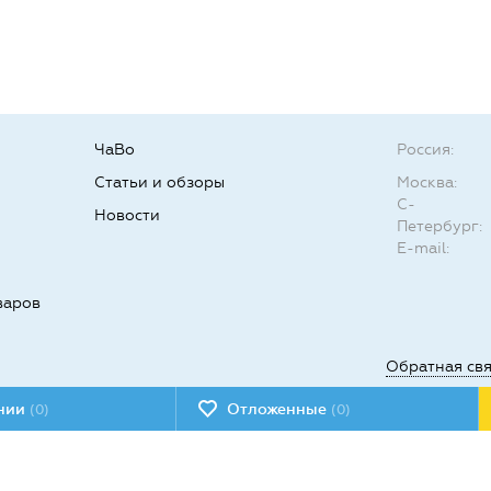
ЧаВо
Россия:
Статьи и обзоры
Москва:
С-
Новости
Петербург:
E-mail:
варов
Обратная св
ении
Отложенные
(0)
(0)