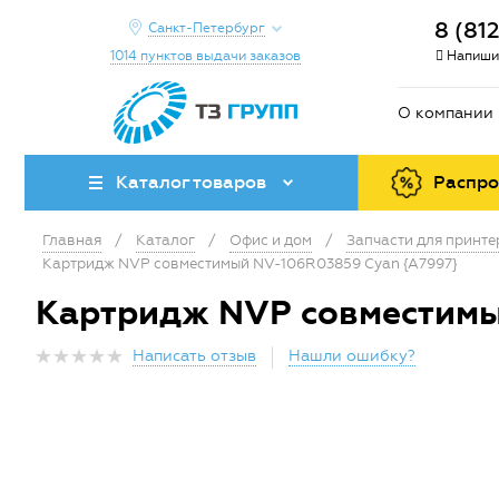
8 (81
Санкт-Петербург
1014 пунктов выдачи заказов
Напиши
О компании
Каталог товаров
Распр
Главная
/
Каталог
/
Офис и дом
/
Запчасти для принт
Картридж NVP совместимый NV-106R03859 Cyan {A7997}
Картридж NVP совместимы
Написать отзыв
Нашли ошибку?