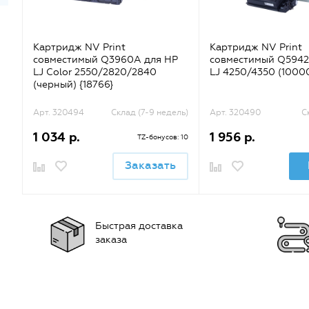
Картридж NV Print
Картридж NV Print
совместимый Q3960A для HP
совместимый Q5942
LJ Color 2550/2820/2840
LJ 4250/4350 (10000
(черный) {18766}
Арт. 320494
Склад (7-9 недель)
Арт. 320490
С
1 034 р.
1 956 р.
TZ-бонусов: 10
Заказать
Быстрая доставка
заказа