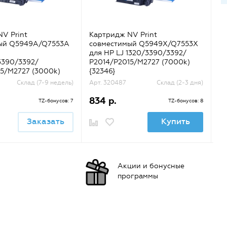
V Print
Картридж NV Print
Ка
ый Q5949A/Q7553A
совместимый Q5949X/Q7553X
со
для HP LJ 1320/3390/3392/
C
3390/3392/
P2014/P2015/M2727 (7000k)
(г
5/M2727 (3000k)
{32346}
Склад (7-9 недель)
Арт. 320487
Склад (2-3 дня)
Ар
834 р.
2
TZ-бонусов: 7
TZ-бонусов: 8
Заказать
Купить
Акции и бонусные
программы