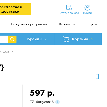
Бесплатная
доставка
Статус заказа
Войти
Бонусная программа
Контакты
Еще
Бренды
Корзина
(0)
риджи
/
}
597 р.
TZ-бонусов: 6
?