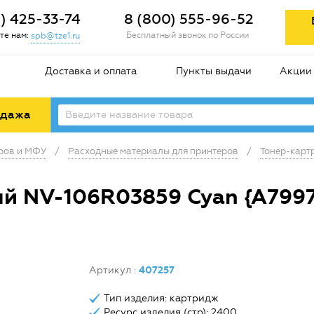
2) 425-33-74
8 (800) 555-96-52
те нам:
Бесплатный звонок по России
spb@tze1.ru
Доставка и оплата
Пункты выдачи
Акции
одажа
еров и МФУ
/
Расходные материалы для принтеров
/
Тонер-карт
й NV-106R03859 Cyan {A7997
Артикул
:
407257
Тип изделия: картридж
Ресурс изделия (стр): 2400