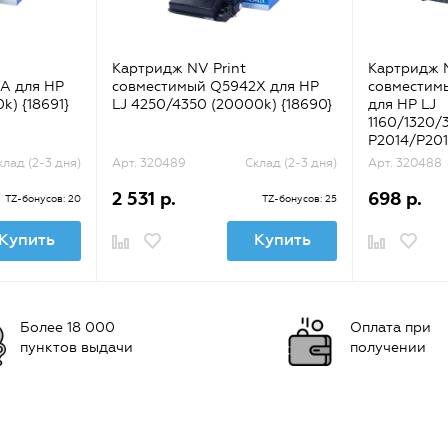
Картридж NV Print
Картридж N
A для HP
совместимый Q5942X для HP
совместим
k) {18691}
LJ 4250/4350 (20000k) {18690}
для HP LJ
1160/1320/
P2014/P201
{31564}
клад (2-3 дня)
Арт. 320489
Склад (2-3 дня)
Арт. 320488
2 531 р.
698 р.
TZ-бонусов: 20
TZ-бонусов: 25
Купить
Купить
Более 18 000
Оплата при
пунктов выдачи
получении