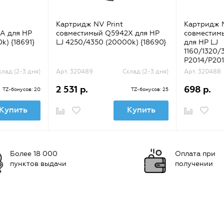
Картридж NV Print
Картридж N
A для HP
совместимый Q5942X для HP
совместим
k) {18691}
LJ 4250/4350 (20000k) {18690}
для HP LJ
1160/1320/
P2014/P201
{31564}
клад (2-3 дня)
Арт. 320489
Склад (2-3 дня)
Арт. 320488
2 531 р.
698 р.
TZ-бонусов: 20
TZ-бонусов: 25
Купить
Купить
Более 18 000
Оплата при
пунктов выдачи
получении