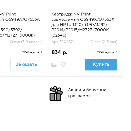
V Print
Картридж NV Print
Ка
ый Q5949A/Q7553A
совместимый Q5949X/Q7553X
с
для HP LJ 1320/3390/3392/
LJ
3390/3392/
P2014/P2015/M2727 (7000k)
(ч
5/M2727 (3000k)
{32346}
Склад (7-9 недель)
Арт. 320487
Склад (2-3 дня)
Ар
834 р.
2
TZ-бонусов: 7
TZ-бонусов: 8
Заказать
Купить
Акции и бонусные
программы