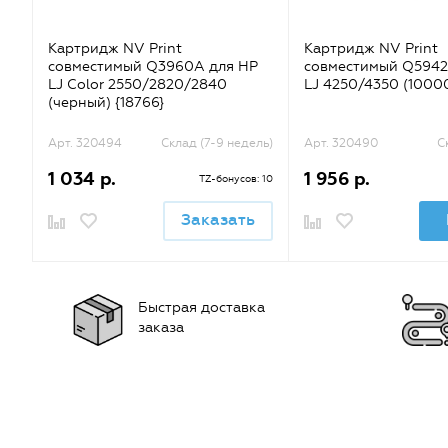
Картридж NV Print
Картридж NV Print
совместимый Q3960A для HP
совместимый Q5942
LJ Color 2550/2820/2840
LJ 4250/4350 (10000
(черный) {18766}
Арт. 320494
Склад (7-9 недель)
Арт. 320490
С
1 034 р.
1 956 р.
TZ-бонусов: 10
Заказать
Быстрая доставка
заказа