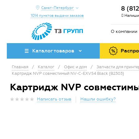
8 (81
Санкт-Петербург
1014 пунктов выдачи заказов
Напиши
О компании
Каталог товаров
Распр
Главная
/
Каталог
/
Офис и дом
/
Запчасти для принт
Картридж NVP совместимый NV-C-EXV54 Black {B2303}
Картридж NVP совместимы
Написать отзыв
Нашли ошибку?