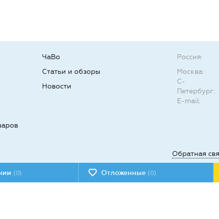
ЧаВо
Россия:
Статьи и обзоры
Москва:
С-
Новости
Петербург:
E-mail:
варов
Обратная св
ении
Отложенные
(0)
(0)
Мы в социал