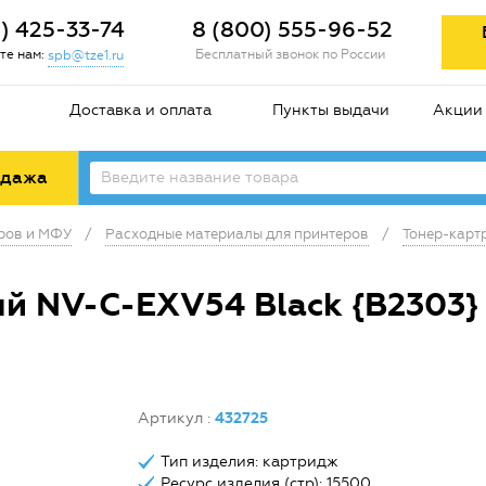
2) 425-33-74
8 (800) 555-96-52
те нам:
Бесплатный звонок по России
spb@tze1.ru
Доставка и оплата
Пункты выдачи
Акции
одажа
еров и МФУ
/
Расходные материалы для принтеров
/
Тонер-карт
й NV-C-EXV54 Black {B2303}
Артикул
:
432725
Тип изделия: картридж
Ресурс изделия (стр): 15500