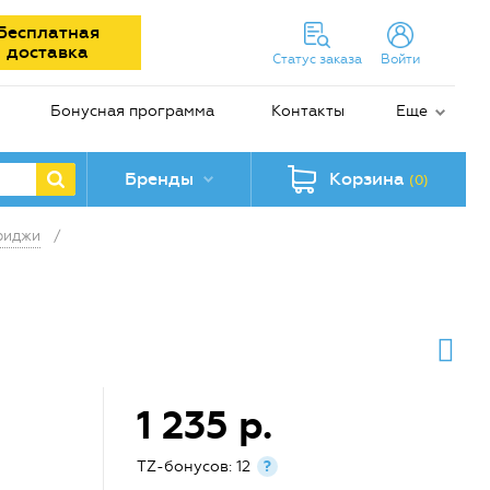
Бесплатная
доставка
Статус заказа
Войти
Бонусная программа
Контакты
Еще
Бренды
Корзина
(0)
риджи
/
1 235 р.
TZ-бонусов: 12
?