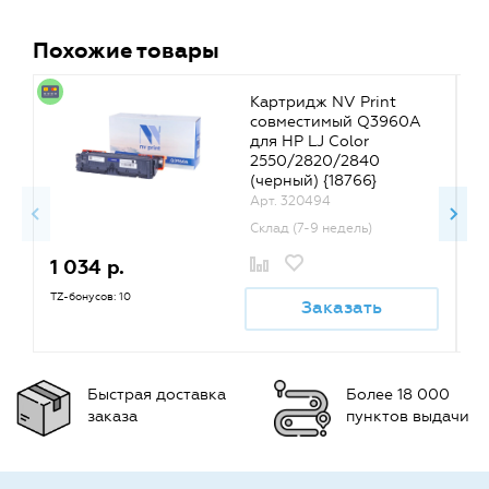
Похожие товары
Картридж NV Print
совместимый Q3960A
для HP LJ Color
2550/2820/2840
(черный) {18766}
Арт. 320494
Склад (7-9 недель)
1 034 р.
1
TZ-бонусов: 10
TZ
Заказать
Быстрая доставка
Более 18 000
заказа
пунктов выдачи