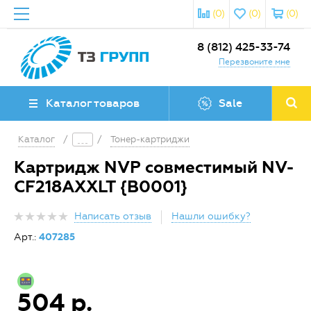
(0)
(0)
(0)
8 (812) 425-33-74
Перезвоните мне
Каталог товаров
Sale
Каталог
/
/
Тонер-картриджи
Картридж NVP совместимый NV-
CF218AXXLT {B0001}
Написать отзыв
Нашли ошибку?
Арт.:
407285
504 р.