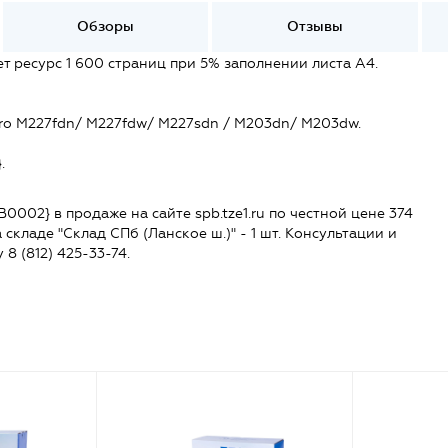
Обзоры
Отзывы
 ресурс 1 600 страниц при 5% заполнении листа А4.
Pro M227fdn/ M227fdw/ M227sdn / M203dn/ M203dw.
.
002} в продаже на сайте spb.tze1.ru по честной цене 374
 складе "Склад СПб (Ланское ш.)" - 1 шт. Консультации и
 8 (812) 425-33-74.