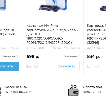
Картридж NV Print
Картридж N
A для HP
совместимый Q5949A/Q7553A
совместим
k) {18691}
для HP LJ
для HP LJ 
1160/1320/3390/3392/
P2014/P201
P2014/P2015/M2727 (3000k)
{32346}
{31564}
клад (2-3 дня)
Арт. 320488
Склад (7-9 недель)
Арт. 320487
698 р.
834 р.
TZ-бонусов: 20
TZ-бонусов: 7
Купить
Заказать
Более 18 000
Оплата при
пунктов выдачи
получении