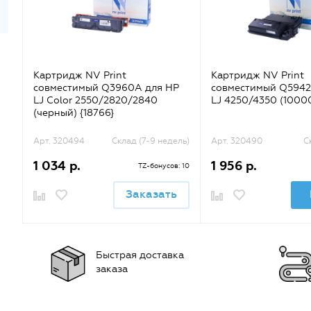
Картридж NV Print
Картридж NV Print
совместимый Q3960A для HP
совместимый Q5942
LJ Color 2550/2820/2840
LJ 4250/4350 (10000
(черный) {18766}
Арт. 320494
Склад (7-9 недель)
Арт. 320490
С
1 034 р.
1 956 р.
TZ-бонусов: 10
Заказать
Быстрая доставка
заказа