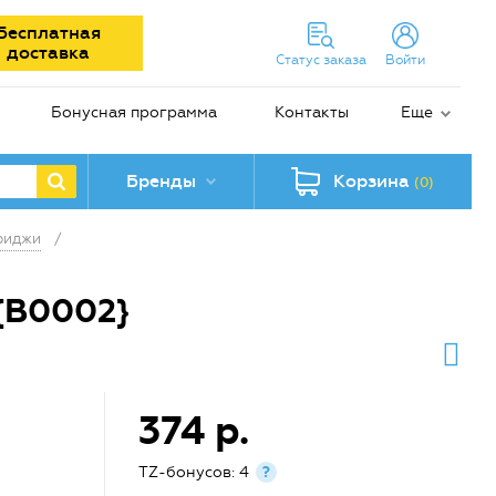
Бесплатная
доставка
Статус заказа
Войти
Бонусная программа
Контакты
Еще
Бренды
Корзина
(0)
риджи
/
{B0002}
374 р.
TZ-бонусов: 4
?