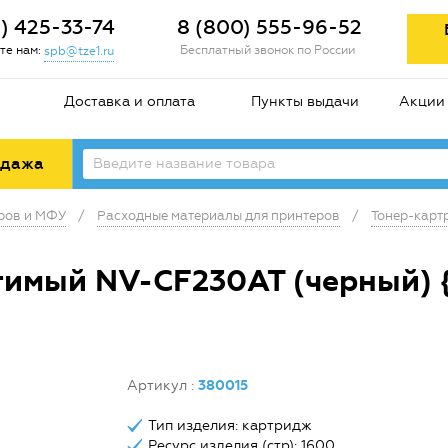
2) 425-33-74
8 (800) 555-96-52
те нам:
Бесплатный звонок по России
spb@tze1.ru
Доставка и оплата
Пункты выдачи
Акции
одажа
еров и МФУ
/
Расходные материалы для принтеров
/
Тонер-карт
}
тимый NV-CF230AT (черный) 
Артикул
:
380015
Тип изделия: картридж
Ресурс изделия (стр): 1600