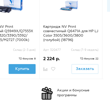
V Print
Картридж NV Print
Ка
ый Q5949X/Q7553X
совместимый Q6471A для HP LJ
со
1320/3390/3392/
Color 3505/3600/3800
24
5/M2727 (7000k)
(голубой) {18796}
Склад (2-3 дня)
Арт. 320477
Склад (7-9 недель)
Ар
2 224 р.
1 
TZ-бонусов: 8
TZ-бонусов: 22
Купить
Заказать
Акции и бонусные
программы