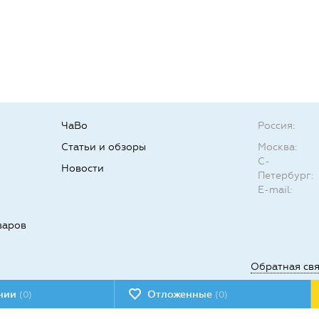
ЧаВо
Россия:
Статьи и обзоры
Москва:
С-
Новости
Петербург:
E-mail:
варов
Обратная св
ении
Отложенные
(0)
(0)