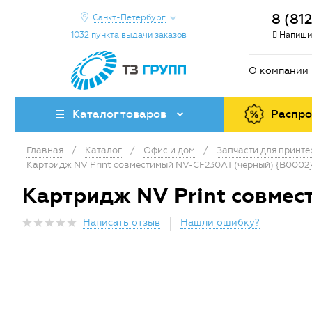
8 (81
Санкт-Петербург
1032 пункта выдачи заказов
Напиши
О компании
Каталог товаров
Распр
Главная
/
Каталог
/
Офис и дом
/
Запчасти для принт
Картридж NV Print совместимый NV-CF230AT (черный) {B0002
Картридж NV Print совмес
Написать отзыв
Нашли ошибку?